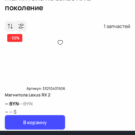
поколение
1
запчастей
-10%
Артикул:
33210431506
Магнитола Lexus RX 2
—
BYN
—
BYN
~ — $
В корзину