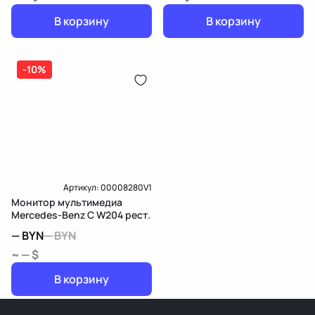
В корзину
В корзину
-10%
Артикул:
00008280V1
Монитор мультимедиа
Mercedes-Benz C W204 рест.
—
BYN
—
BYN
~ — $
В корзину