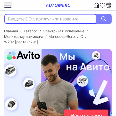
AUTOMERC
Главная
/
Каталог
/
Электрика и освещение
/
Монитор мультимедиа
/
Mercedes-Benz
/
C
/
W202 [рестайлинг]