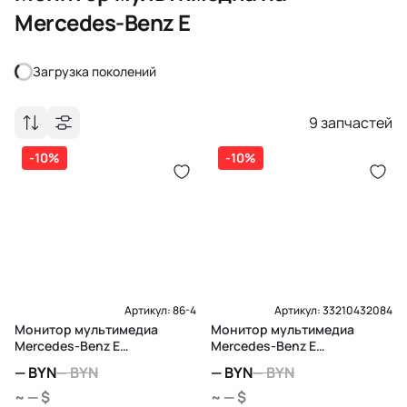
Mercedes-Benz E
Загрузка поколений
Загрузка поколений
9
запчастей
-10%
-10%
Артикул:
86-4
Артикул:
33210432084
Монитор мультимедиа
Монитор мультимедиа
Mercedes-Benz E
Mercedes-Benz E
W212/S212/C207/A207
W213/S213/C238/A238
—
BYN
—
BYN
—
BYN
—
BYN
~ — $
~ — $