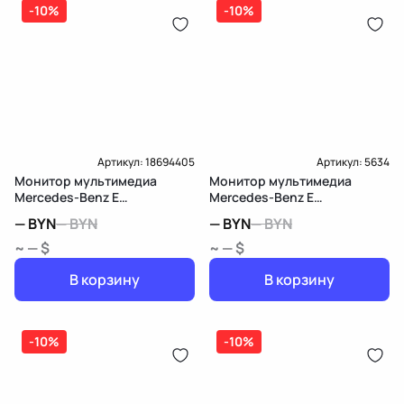
-10%
-10%
Артикул:
18694405
Артикул:
5634
Монитор мультимедиа
Монитор мультимедиа
Mercedes-Benz E
Mercedes-Benz E
W212/S212/C207/A207
W212/S212/C207/A207
—
BYN
—
BYN
—
BYN
—
BYN
~ — $
~ — $
В корзину
В корзину
-10%
-10%