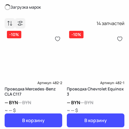
Загрузка марок
Загрузка марок
14
запчастей
-10%
-10%
Артикул:
482-2
Артикул:
482-1
Проводка Mercedes-Benz
Проводка Chevrolet Equinox
CLA C117
3
—
BYN
—
BYN
—
BYN
—
BYN
~ — $
~ — $
В корзину
В корзину