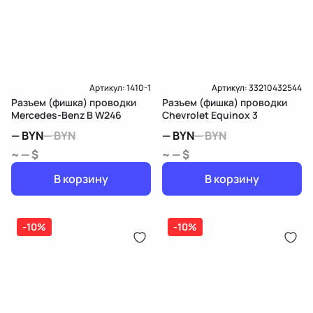
Артикул:
1410-1
Артикул:
33210432544
Разъем (фишка) проводки
Разъем (фишка) проводки
Mercedes-Benz B W246
Chevrolet Equinox 3
—
BYN
—
BYN
—
BYN
—
BYN
~ — $
~ — $
В корзину
В корзину
-10%
-10%