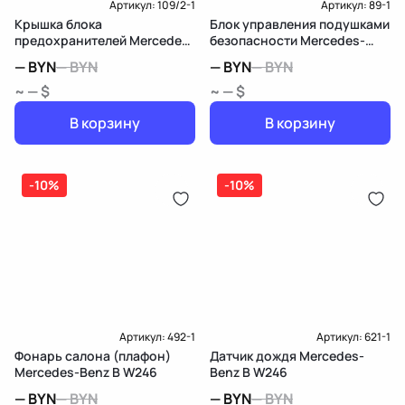
Артикул:
109/2-1
Артикул:
89-1
Крышка блока
Блок управления подушками
предохранителей Mercedes-
безопасности Mercedes-
Benz B W246
Benz B W246
—
BYN
—
BYN
—
BYN
—
BYN
~ — $
~ — $
В корзину
В корзину
-10%
-10%
Артикул:
492-1
Артикул:
621-1
Фонарь салона (плафон)
Датчик дождя Mercedes-
Mercedes-Benz B W246
Benz B W246
—
BYN
—
BYN
—
BYN
—
BYN