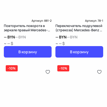
Доставка и Оплата
Артикул:
881-2
Артикул:
78-1
Повторитель поворота в
Переключатель подрулевой
зеркале правый Mercedes-
(стрекоза) Mercedes-Benz B
Benz B W246
W246
—
BYN
—
BYN
—
BYN
—
BYN
~ — $
~ — $
В корзину
В корзину
-10%
-10%