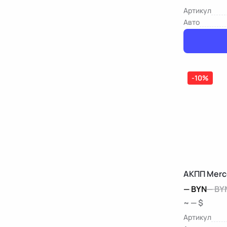
Артикул
Авто
-10%
АКПП Merc
—
BYN
—
BY
~ — $
Артикул