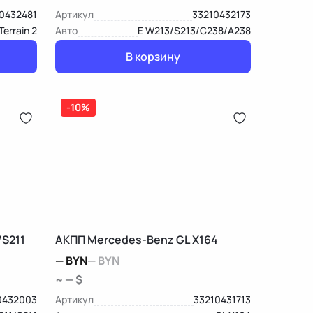
0432481
Артикул
33210432173
Terrain 2
Авто
E W213/S213/C238/A238
В корзину
-10%
/S211
АКПП Mercedes-Benz GL X164
—
BYN
—
BYN
~ — $
0432003
Артикул
33210431713