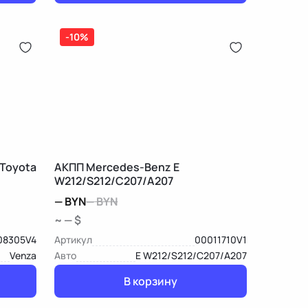
-10%
 Toyota
АКПП Mercedes-Benz E
W212/S212/C207/A207
—
BYN
—
BYN
~ — $
08305V4
Артикул
00011710V1
Venza
Авто
E W212/S212/C207/A207
В корзину