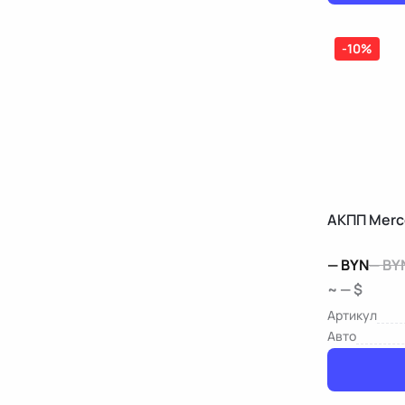
-10%
АКПП Merc
—
BYN
—
BY
~ — $
Артикул
Авто