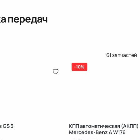
а передач
61
запчастей
-10%
 GS 3
КПП автоматическая (АКПП)
Mercedes-Benz A W176