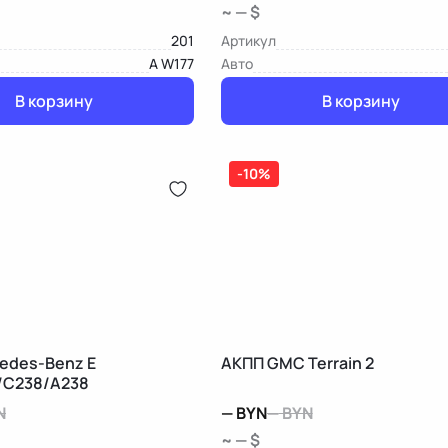
~ — $
201
Артикул
A W177
Авто
В корзину
В корзину
-10%
edes-Benz E
АКПП GMC Terrain 2
/C238/A238
N
—
BYN
—
BYN
~ — $