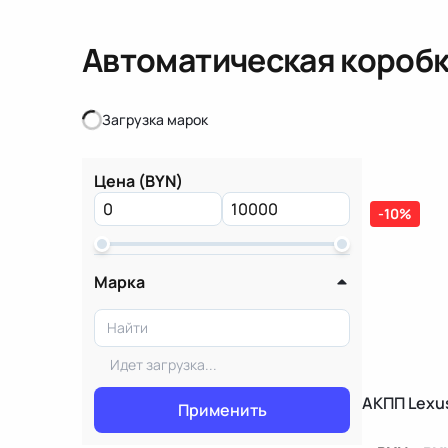
Автоматическая коробк
Загрузка марок
Загрузка марок
Цена (BYN)
-10%
Марка
Идет загрузка...
АКПП Lexus
Применить