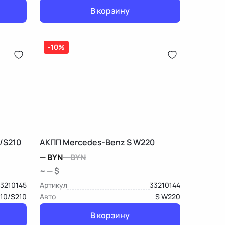
В корзину
-10%
/S210
АКПП Mercedes-Benz S W220
—
BYN
—
BYN
~ — $
3210145
Артикул
33210144
10/S210
Авто
S W220
В корзину