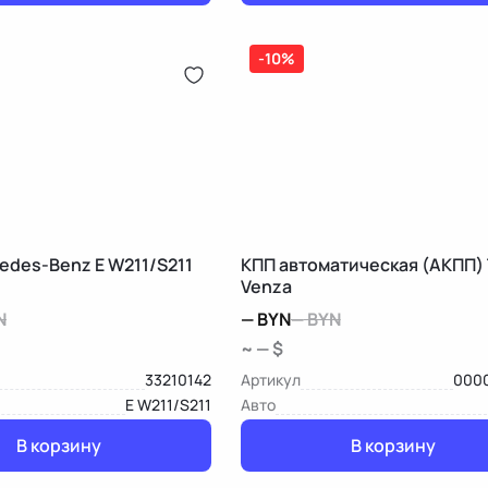
-10%
edes-Benz E W211/S211
КПП автоматическая (АКПП)
Venza
N
—
BYN
—
BYN
~ — $
33210142
Артикул
000
E W211/S211
Авто
В корзину
В корзину