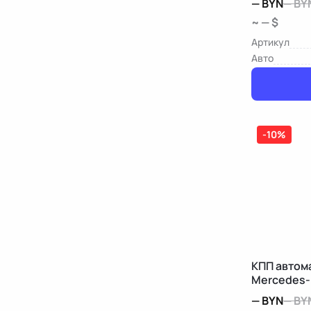
—
BYN
—
BY
~ — $
Артикул
Авто
-10%
КПП автом
Mercedes-
—
BYN
—
BY