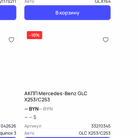
211/S211
Авто
GL X164
В корзину
-10%
АКПП Mercedes-Benz GLC
X253/C253
—
BYN
—
BYN
~ — $
1042626
Артикул
33210345
quinox 3
Авто
GLC X253/C253