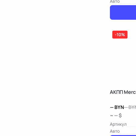
Авто
-10%
АКПП Merc
—
BYN
—
BY
~ — $
Артикул
Авто