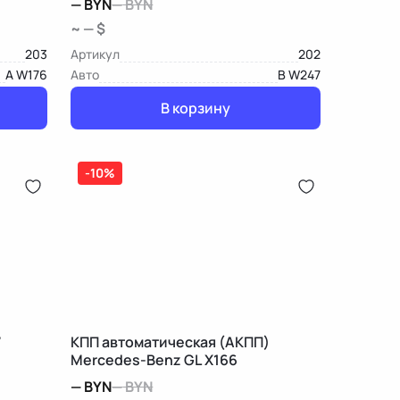
—
BYN
—
BYN
~ — $
203
Артикул
202
A W176
Авто
B W247
В корзину
-10%
7
КПП автоматическая (АКПП)
Mercedes-Benz GL X166
—
BYN
—
BYN