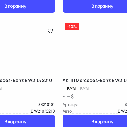
В корзину
В корзину
-10%
edes-Benz E W210/S210
АКПП Mercedes-Benz E W210
N
—
BYN
—
BYN
~ — $
33210181
Артикул
3
E W210/S210
Авто
E W2
В корзину
В корзину