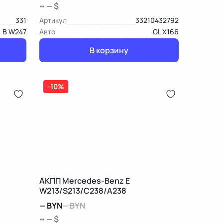
~ — $
331
Артикул
33210432792
B W247
Авто
GL X166
В корзину
-10%
АКПП Mercedes-Benz E
W213/S213/C238/A238
—
BYN
—
BYN
~ — $