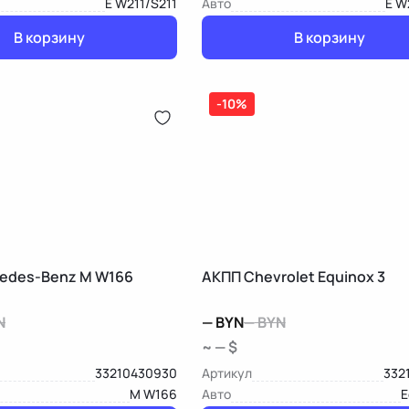
E W211/S211
Авто
E W
В корзину
В корзину
-10%
edes-Benz M W166
АКПП Chevrolet Equinox 3
N
—
BYN
—
BYN
~ — $
33210430930
Артикул
332
M W166
Авто
E