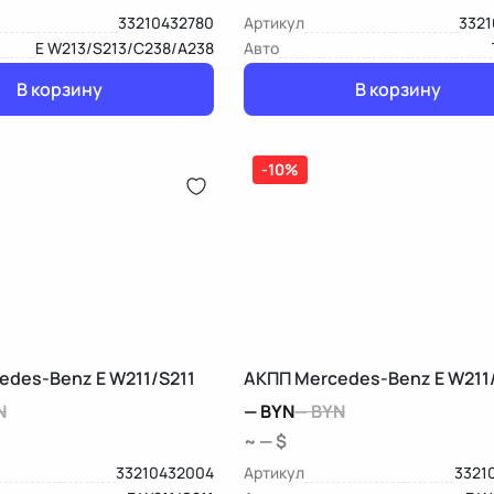
33210432780
Артикул
3321
E W213/S213/C238/A238
Авто
В корзину
В корзину
-10%
edes-Benz E W211/S211
АКПП Mercedes-Benz E W211
N
—
BYN
—
BYN
~ — $
33210432004
Артикул
3321