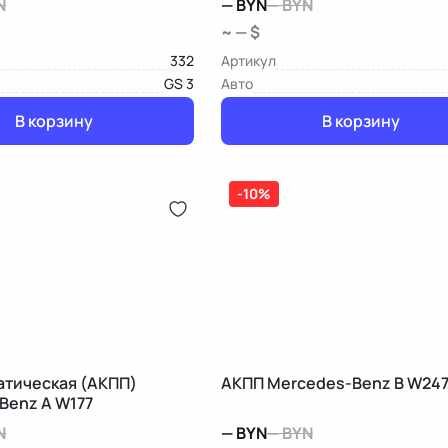
N
—
BYN
—
BYN
~ — $
332
Артикул
GS 3
Авто
В корзину
В корзину
-10%
атическая (АКПП)
АКПП Mercedes-Benz B W24
Benz A W177
N
—
BYN
—
BYN