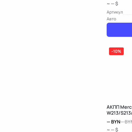
~ — $
Артикул
Авто
-10%
АКПП Merc
W213/S213
—
BYN
—
BY
~ — $