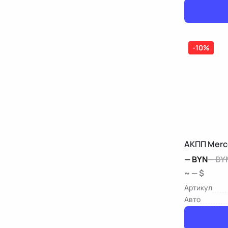
-10%
АКПП Merc
—
BYN
—
BY
~ — $
Артикул
Авто