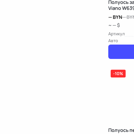
Полуось з
Viano W63
—
BYN
—
BY
~ — $
Артикул
Авто
-10%
Полуось п