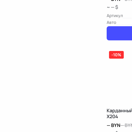
~ — $
Артикул
Авто
-10%
Карданный
X204
—
BYN
—
BY