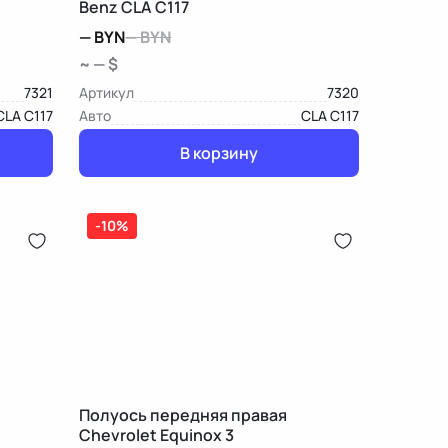
Benz CLA C117
—
BYN
—
BYN
~ — $
7321
Артикул
7320
CLA C117
Авто
CLA C117
В корзину
-10%
Полуось передняя правая
Chevrolet Equinox 3