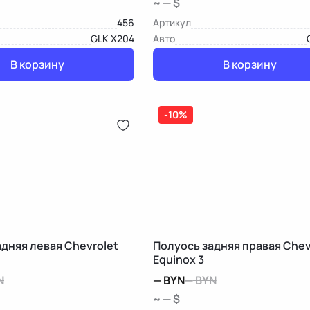
~ — $
456
Артикул
GLK X204
Авто
В корзину
В корзину
-10%
дняя левая Chevrolet
Полуось задняя правая Chev
Equinox 3
N
—
BYN
—
BYN
~ — $