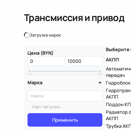
Трансмиссия и привод
Загрузка марок
Загрузка марок
Выберите
Цена (BYN)
АКПП
Автоматич
передач
Марка
Гидроблок
Гидротра
АКПП
Поддон К
Идет загрузка...
Радиатор 
АКПП
Применить
Трубка АК