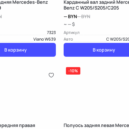
адняя Mercedes-Benz
Карданный вал задний Merc
9
Benz C W205/S205/C205
N
—
BYN
—
BYN
~ — $
7323
Артикул
Viano W639
Авто
C W205/S2
В корзину
В корзину
-10%
ередняя правая
Полуось задняя левая Merc