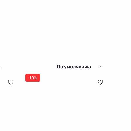
й
По умолчанию
-10%