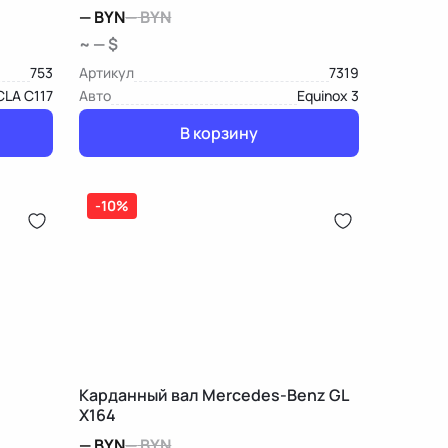
—
BYN
—
BYN
~ — $
753
Артикул
7319
CLA C117
Авто
Equinox 3
В корзину
-10%
Карданный вал Mercedes-Benz GL
X164
—
BYN
—
BYN