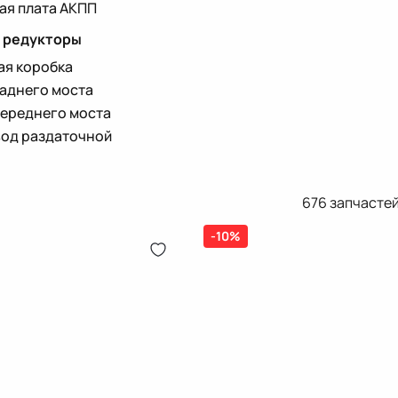
ая плата АКПП
и редукторы
ая коробка
заднего моста
переднего моста
од раздаточной
676
запчасте
-10%