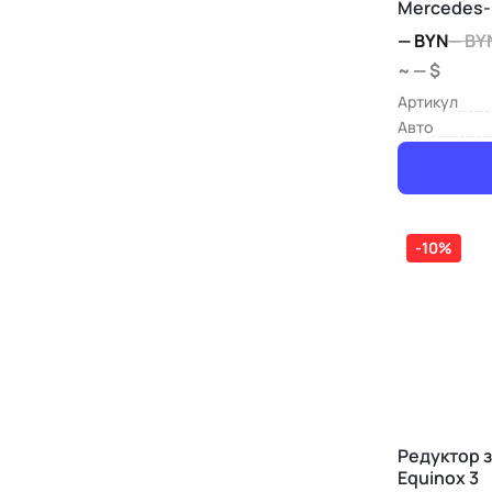
Mercedes-
—
BYN
—
BY
~ — $
Артикул
Авто
-10%
Редуктор з
Equinox 3