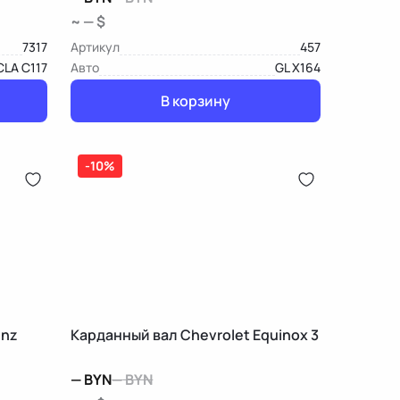
~ — $
7317
Артикул
457
CLA C117
Авто
GL X164
В корзину
-10%
enz
Карданный вал Chevrolet Equinox 3
—
BYN
—
BYN