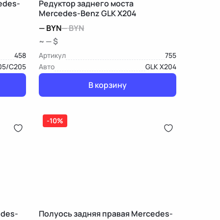
edes-
Редуктор заднего моста
Mercedes-Benz GLK X204
—
BYN
—
BYN
~ — $
458
Артикул
755
05/C205
Авто
GLK X204
В корзину
-10%
edes-
Полуось задняя правая Mercedes-