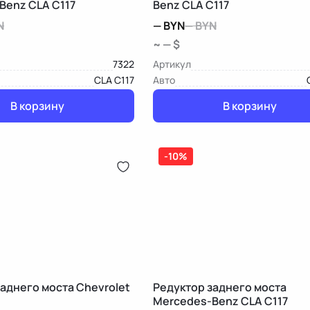
Benz CLA C117
Benz CLA C117
N
—
BYN
—
BYN
~ — $
7322
Артикул
CLA C117
Авто
В корзину
В корзину
-10%
аднего моста Chevrolet
Редуктор заднего моста
Mercedes-Benz CLA C117