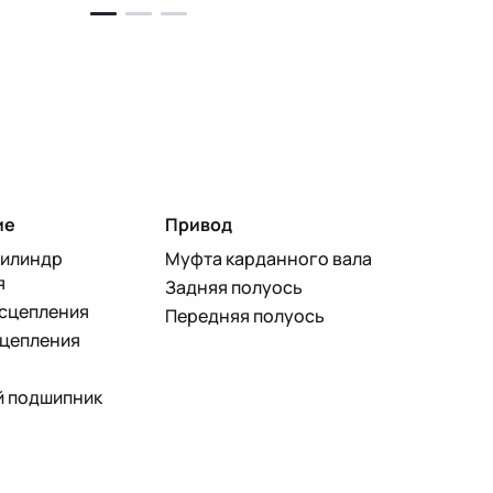
ие
Привод
цилиндр
Муфта карданного вала
я
Задняя полуось
 сцепления
Передняя полуось
сцепления
 подшипник