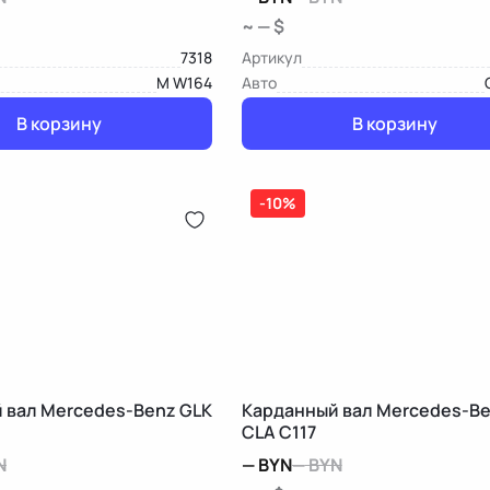
~ — $
7318
Артикул
M W164
Авто
В корзину
В корзину
-10%
 вал Mercedes-Benz GLK
Карданный вал Mercedes-B
CLA C117
N
—
BYN
—
BYN