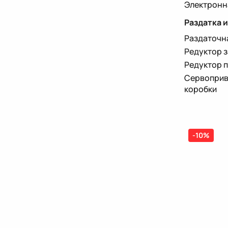
Электронн
Раздатка 
Раздаточн
Редуктор 
Редуктор 
Сервоприв
коробки
-10%