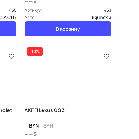
~ — $
455
Артикул
453
CLA C117
Авто
Equinox 3
В корзину
-10%
rolet
АКПП Lexus GS 3
—
BYN
—
BYN
~ — $