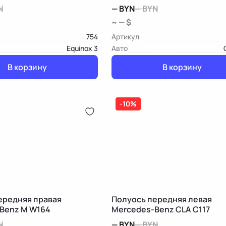
N
—
BYN
—
BYN
~ — $
754
Артикул
Equinox 3
Авто
В корзину
В корзину
-10%
ередняя правая
Полуось передняя левая
Benz M W164
Mercedes-Benz CLA C117
N
—
BYN
—
BYN