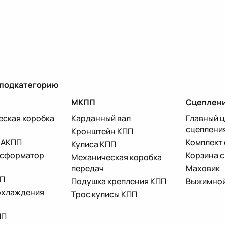
 подкатегорию
МКПП
Сцеплен
еская коробка
Карданный вал
Главный 
сцеплени
Кронштейн КПП
 АКПП
Комплект
Кулиса КПП
нсформатор
Корзина 
Механическая коробка
передач
Маховик
ПП
Подушка крепления КПП
Выжимной
охлаждения
Трос кулисы КПП
ПП