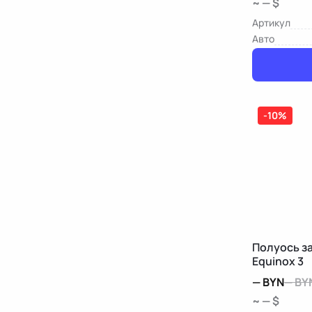
~ — $
Артикул
Авто
-10%
Полуось за
Equinox 3
—
BYN
—
BY
~ — $