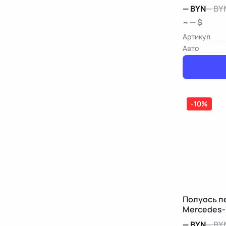
—
BYN
—
BY
~ — $
Артикул
Авто
-10%
Полуось п
Mercedes-
—
BYN
—
BY