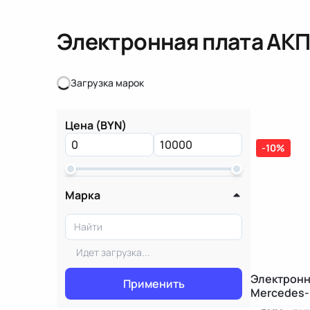
Электронная плата АК
Загрузка марок
Загрузка марок
Цена (BYN)
-10%
Марка
Идет загрузка...
Электронн
Применить
Mercedes-
W212/S212