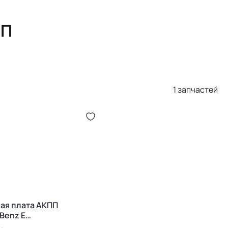
ПП
1
запчастей
ая плата АКПП
Benz E
/C207/A207