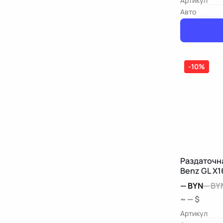
Артикул
Авто
-10%
Раздаточн
Benz GL X1
—
BYN
—
BY
~ — $
Артикул