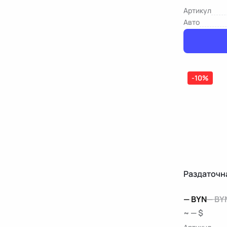
Артикул
Авто
-10%
Раздаточна
—
BYN
—
BY
~ — $