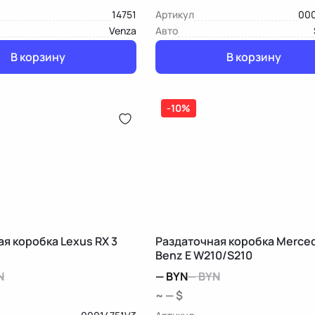
14751
Артикул
000
Venza
Авто
В корзину
В корзину
-10%
я коробка Lexus RX 3
Раздаточная коробка Merce
Benz E W210/S210
N
—
BYN
—
BYN
~ — $