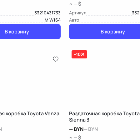
~ — $
33210431733
Артикул
332
M W164
Авто
В корзину
В корзину
-10%
ая коробка Toyota Venza
Раздаточная коробка Toyota
Sienna 3
N
—
BYN
—
BYN
~ — $