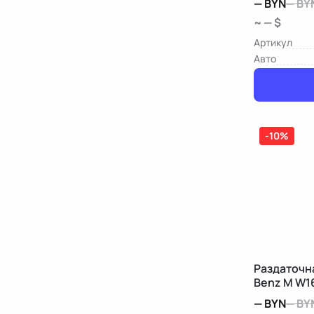
—
BYN
—
BY
~ — $
Артикул
Авто
-10%
Раздаточн
Benz M W1
—
BYN
—
BY