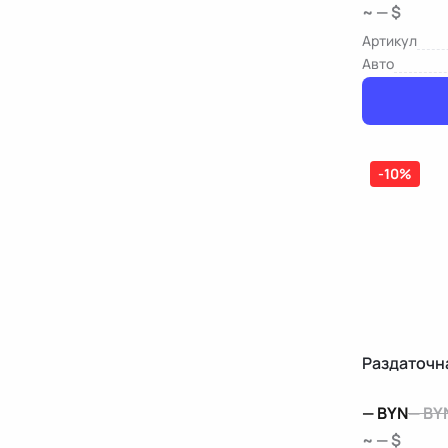
~ — $
Артикул
Авто
-10%
Раздаточн
—
BYN
—
BY
~ — $