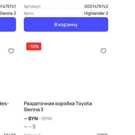
14751V1
Артикул
00014751V2
Sienna 3
Авто
Highlander 2
В корзину
-10%
des-
Раздаточная коробка Toyota
Sienna 3
—
BYN
—
BYN
~ — $