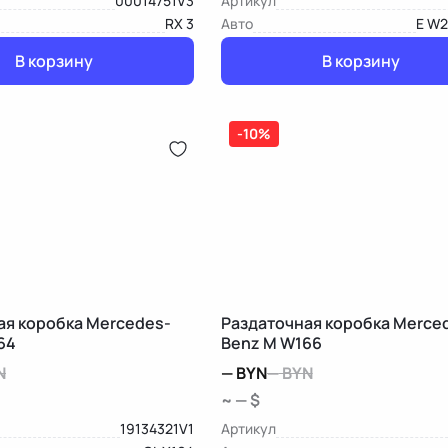
00014751V3
Артикул
RX 3
Авто
E W2
В корзину
В корзину
-10%
ая коробка Mercedes-
Раздаточная коробка Merce
64
Benz M W166
N
—
BYN
—
BYN
~ — $
19134321V1
Артикул