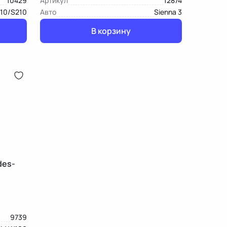
10429
Артикул
12874
10/S210
Авто
Sienna 3
В корзину
des-
9739