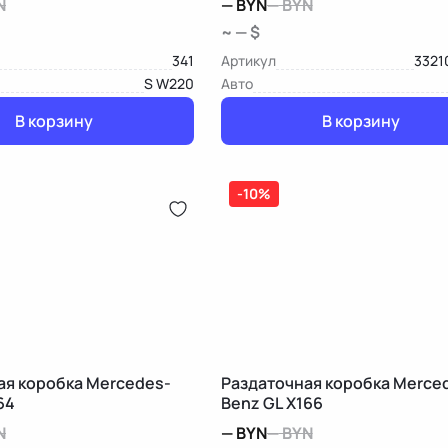
N
—
BYN
—
BYN
~ — $
341
Артикул
3321
S W220
Авто
В корзину
В корзину
-10%
ая коробка Mercedes-
Раздаточная коробка Merce
64
Benz GL X166
N
—
BYN
—
BYN