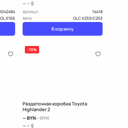
~ — $
1042484
Артикул
14418
GL X166
Авто
GLC X253/C253
В корзину
-10%
Раздаточная коробка Toyota
Highlander 2
—
BYN
—
BYN
~ — $