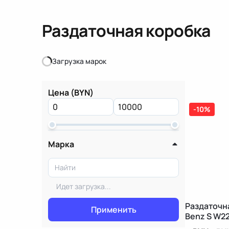
Раздаточная коробка
Загрузка марок
Загрузка марок
Цена (BYN)
-10%
Марка
Идет загрузка...
Раздаточн
Применить
Benz S W2