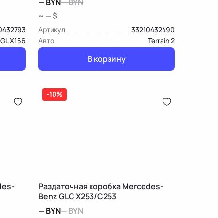
—
BYN
—
BYN
~ — $
0432793
Артикул
33210432490
GL X166
Авто
Terrain 2
В корзину
-10%
des-
Раздаточная коробка Mercedes-
Benz GLC X253/C253
—
BYN
—
BYN