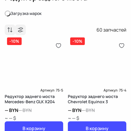
Загрузка марок
Загрузка марок
60
запчастей
-10%
-10%
Артикул:
75-5
Артикул:
75-4
Редуктор заднего моста
Редуктор заднего моста
Mercedes-Benz GLK X204
Chevrolet Equinox 3
—
BYN
—
BYN
—
BYN
—
BYN
~ — $
~ — $
В корзину
В корзину