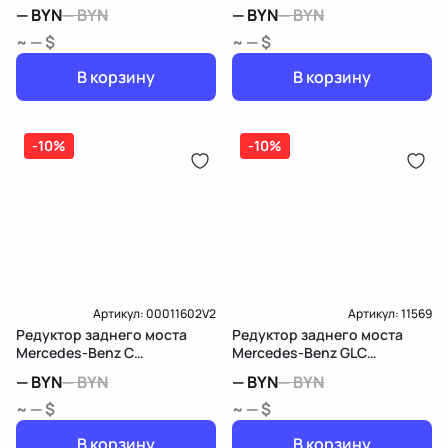
W205/S205/C205
—
BYN
—
BYN
—
BYN
—
BYN
~ — $
~ — $
В корзину
В корзину
-10%
-10%
Артикул:
00011602V2
Артикул:
11569
Редуктор заднего моста
Редуктор заднего моста
Mercedes-Benz C
Mercedes-Benz GLC
W205/S205/C205
X253/C253
—
BYN
—
BYN
—
BYN
—
BYN
~ — $
~ — $
В корзину
В корзину