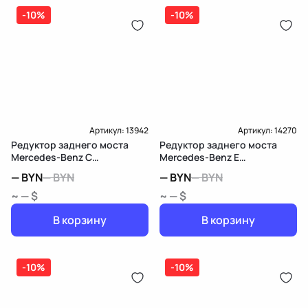
-10%
-10%
Артикул:
13942
Артикул:
14270
Редуктор заднего моста
Редуктор заднего моста
Mercedes-Benz C
Mercedes-Benz E
W205/S205/C205
W212/S212/C207/A207
—
BYN
—
BYN
—
BYN
—
BYN
~ — $
~ — $
В корзину
В корзину
-10%
-10%