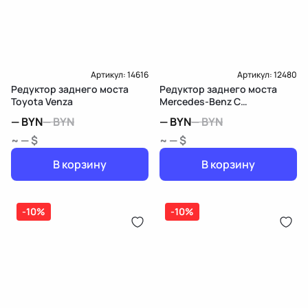
Артикул:
14616
Артикул:
12480
Редуктор заднего моста
Редуктор заднего моста
Toyota Venza
Mercedes-Benz C
W203/S203/CL203
—
BYN
—
BYN
—
BYN
—
BYN
~ — $
~ — $
В корзину
В корзину
-10%
-10%