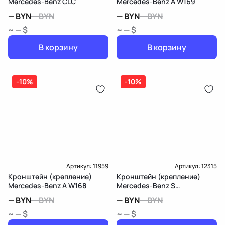
Mercedes-Benz CLC
Mercedes-Benz A W169
—
BYN
—
BYN
—
BYN
—
BYN
~ — $
~ — $
В корзину
В корзину
-10%
-10%
Артикул:
11959
Артикул:
12315
Кронштейн (крепление)
Кронштейн (крепление)
Mercedes-Benz A W168
Mercedes-Benz S
W222/C217/A217
—
BYN
—
BYN
—
BYN
—
BYN
~ — $
~ — $