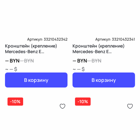
Артикул:
33210432342
Артикул:
33210432341
Кронштейн (крепление)
Кронштейн (крепление)
Mercedes-Benz E
Mercedes-Benz E
W213/S213/C238/A238
W213/S213/C238/A238
—
BYN
—
BYN
—
BYN
—
BYN
~ — $
~ — $
В корзину
В корзину
-10%
-10%