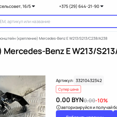
сельсовет, 16/5
+375 (29) 644-21-90
ронштейн (крепление) Mercedes-Benz E W213/S213/C238/A238
 Mercedes-Benz E W213/S21
Артикул:
33210432342
Супер цена
0.00
BYN
0.00
-10%
авторизируйся
и получай 