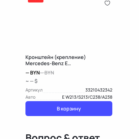
Кронштейн (крепление)
Mercedes-Benz E
W213/S213/C238/A238
—
BYN
—
BYN
~ — $
Артикул
33210432342
Авто
E W213/S213/C238/A238
В корзину
Вопрос & ответ