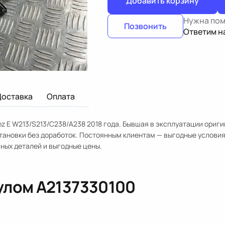
Добавить корзину
Нужна по
Позвонить
Ответим н
Доставка
Оплата
z E W213/S213/C238/A238 2018 года. Бывшая в эксплуатации ориг
становки без доработок. Постоянным клиентам — выгодные условия
ных деталей и выгодные цены.
кулом
A2137330100