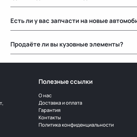
Основной склад расположен в Минске, также у нас е
Есть ли у вас запчасти на новые автомоб
РФ.
Нет, мы специализируемся на оригинальных б/у запч
Продаёте ли вы кузовные элементы?
Да, у нас большой выбор кузовных деталей — двери, 
ржавчины и повреждений.
Полезные ссылки
О нас
Доставка и оплата
т,
Гарантия
Контакты
Политика конфиденциальности