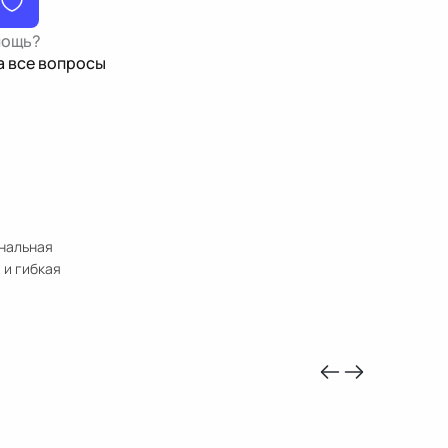
мощь?
а все вопросы
инальная
 и гибкая
-10%