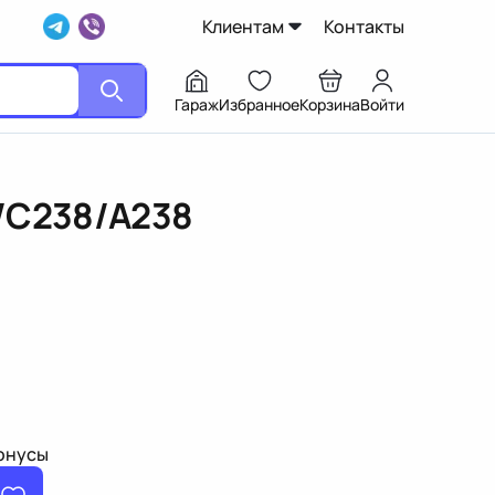
Клиентам
Контакты
Гараж
Избранное
Корзина
Войти
3/C238/A238
бонусы