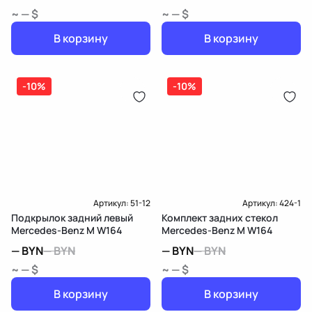
~ — $
~ — $
В корзину
В корзину
-10%
-10%
Артикул:
51-12
Артикул:
424-1
Подкрылок задний левый
Комплект задних стекол
Mercedes-Benz M W164
Mercedes-Benz M W164
—
BYN
—
BYN
—
BYN
—
BYN
~ — $
~ — $
В корзину
В корзину