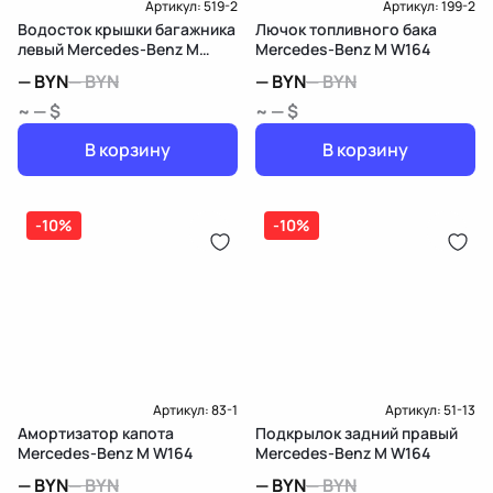
Артикул:
519-2
Артикул:
199-2
Водосток крышки багажника
Лючок топливного бака
левый Mercedes-Benz M
Mercedes-Benz M W164
W164
—
BYN
—
BYN
—
BYN
—
BYN
~ — $
~ — $
В корзину
В корзину
-10%
-10%
Артикул:
83-1
Артикул:
51-13
Амортизатор капота
Подкрылок задний правый
Mercedes-Benz M W164
Mercedes-Benz M W164
—
BYN
—
BYN
—
BYN
—
BYN