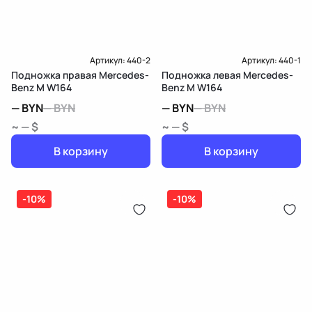
Доставка и Оплата
Артикул:
440-2
Артикул:
440-1
Подножка правая Mercedes-
Подножка левая Mercedes-
Benz M W164
Benz M W164
—
BYN
—
BYN
—
BYN
—
BYN
~ — $
~ — $
В корзину
В корзину
-10%
-10%