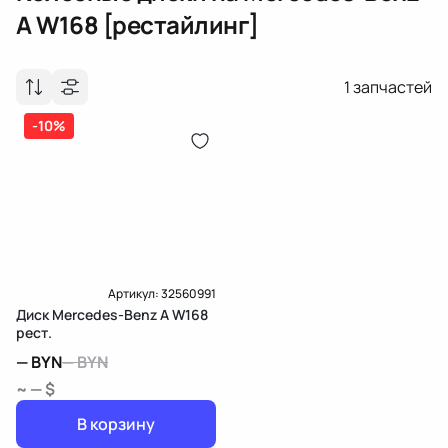
A W168 [рестайлинг]
1
запчастей
-10%
Артикул:
32560991
Диск Mercedes-Benz A W168
рест.
—
BYN
—
BYN
~ — $
В корзину