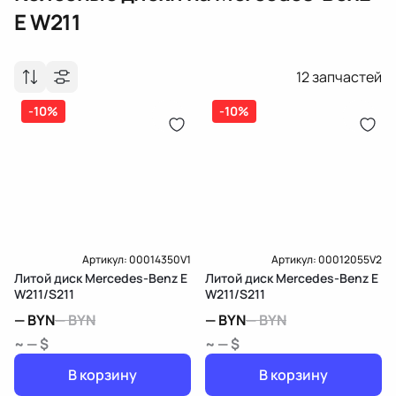
E W211
12
запчастей
-10%
-10%
Артикул:
00014350V1
Артикул:
00012055V2
Литой диск Mercedes-Benz E
Литой диск Mercedes-Benz E
W211/S211
W211/S211
—
BYN
—
BYN
—
BYN
—
BYN
~ — $
~ — $
В корзину
В корзину