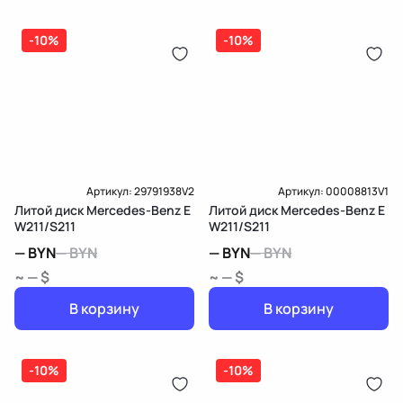
-10%
-10%
Артикул:
29791938V2
Артикул:
00008813V1
Литой диск Mercedes-Benz E
Литой диск Mercedes-Benz E
W211/S211
W211/S211
—
BYN
—
BYN
—
BYN
—
BYN
~ — $
~ — $
В корзину
В корзину
-10%
-10%