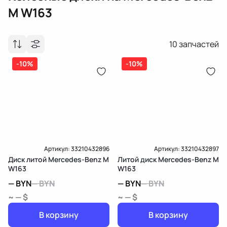
M W163
10
запчастей
-10%
-10%
Артикул:
33210432896
Артикул:
33210432897
Диск литой Mercedes-Benz M
Литой диск Mercedes-Benz M
W163
W163
—
BYN
—
BYN
—
BYN
—
BYN
~ — $
~ — $
В корзину
В корзину