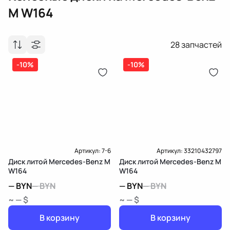
M W164
28
запчастей
-10%
-10%
Артикул:
7-6
Артикул:
33210432797
Диск литой Mercedes-Benz M
Диск литой Mercedes-Benz M
W164
W164
—
BYN
—
BYN
—
BYN
—
BYN
~ — $
~ — $
В корзину
В корзину