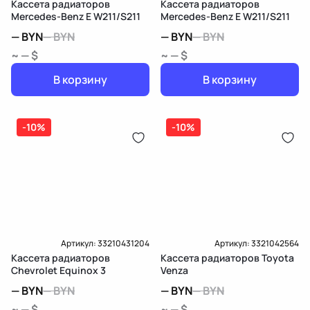
Кассета радиаторов
Кассета радиаторов
Mercedes-Benz E W211/S211
Mercedes-Benz E W211/S211
—
BYN
—
BYN
—
BYN
—
BYN
~ — $
~ — $
В корзину
В корзину
-10%
-10%
Артикул:
33210431204
Артикул:
3321042564
Кассета радиаторов
Кассета радиаторов Toyota
Chevrolet Equinox 3
Venza
—
BYN
—
BYN
—
BYN
—
BYN
~ — $
~ — $