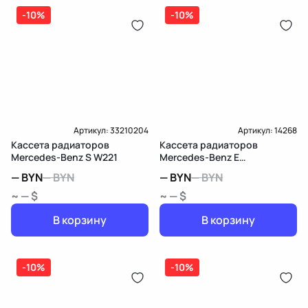
-10%
-10%
Артикул:
33210204
Артикул:
14268
Кассета радиаторов
Кассета радиаторов
Mercedes-Benz S W221
Mercedes-Benz E
W212/S212/C207/A207
—
BYN
—
BYN
—
BYN
—
BYN
~ — $
~ — $
В корзину
В корзину
-10%
-10%