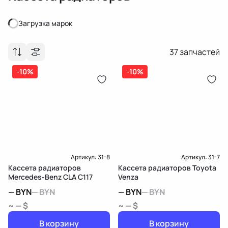
Загрузка марок
Загрузка марок
37
запчастей
-10%
-10%
Артикул:
31-8
Артикул:
31-7
Кассета радиаторов
Кассета радиаторов Toyota
Mercedes-Benz CLA C117
Venza
—
BYN
—
BYN
—
BYN
—
BYN
~ — $
~ — $
В корзину
В корзину