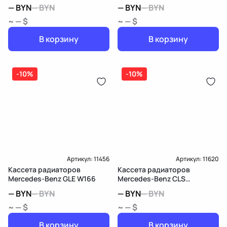
W212/S212/C207/A207
W213/S213/C238/A238
—
BYN
—
BYN
—
BYN
—
BYN
~ — $
~ — $
В корзину
В корзину
-10%
-10%
Артикул:
11456
Артикул:
11620
Кассета радиаторов
Кассета радиаторов
Mercedes-Benz GLE W166
Mercedes-Benz CLS
C218/X218
—
BYN
—
BYN
—
BYN
—
BYN
~ — $
~ — $
В корзину
В корзину