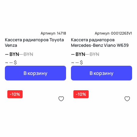
Артикул:
14718
Артикул:
00012263V1
Кассета радиаторов Toyota
Кассета радиаторов
Venza
Mercedes-Benz Viano W639
—
BYN
—
BYN
—
BYN
—
BYN
~ — $
~ — $
В корзину
В корзину
-10%
-10%