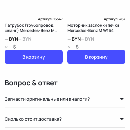
Артикул:
13547
Артикул:
464
Патрубок (трубопровод,
Моторчик заслонки печки
шланг) Mercedes-Benz M
Mercedes-Benz M W164
W164
—
BYN
—
BYN
—
BYN
—
BYN
~ — $
~ — $
В корзину
В корзину
Вопрос & ответ
Запчасти оригинальные или аналоги?
Только оригинальные. Мы не работаем с аналогами и
Сколько стоит доставка?
копиями — все детали снимаются с автомобилей с
минимальным пробегом.