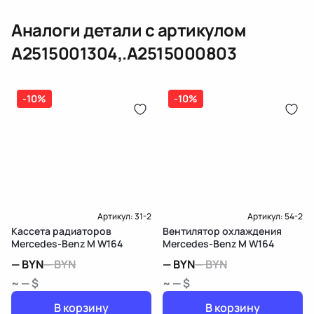
Материал бачка (радиатор)
полимерный материал
Аналоги детали с артикулом
Доставка и Оплата
Длина сети [мм]
637
A2515001304,.A2515000803
Ширина сети [мм]
525
Глубина сети [мм]
22
-10%
-10%
Артикул:
31-2
Артикул:
54-2
Кассета радиаторов
Вентилятор охлаждения
Mercedes-Benz M W164
Mercedes-Benz M W164
—
BYN
—
BYN
—
BYN
—
BYN
~ — $
~ — $
В корзину
В корзину