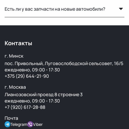
Стоимость зависит от габаритов детали и региона
Есть ли у вас запчасти на новые автомобили?
доставки. Менеджер рассчитает точную цену при
оформлении.
Нет, мы специализируемся на оригинальных б/у
запчастях для машин с пробегом.
Контакты
г. Минск
пос. Привольный, Луговослободской сельсовет, 16/5
ежедневно, 09:00 - 17:30
+375 (29) 644-21-90
г. Москва
Лианозовский проезд 8 строение 3
ежедневно, 09:00 - 17:30
+7 (920) 617-28-88
Почта
Telegram
Viber