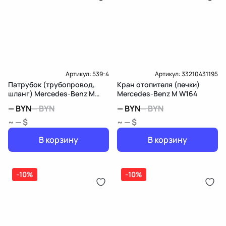
Артикул:
539-4
Артикул:
33210431195
Патрубок (трубопровод,
Кран отопителя (печки)
шланг) Mercedes-Benz M
Mercedes-Benz M W164
W164
—
BYN
—
BYN
—
BYN
—
BYN
~ — $
~ — $
В корзину
В корзину
-10%
-10%