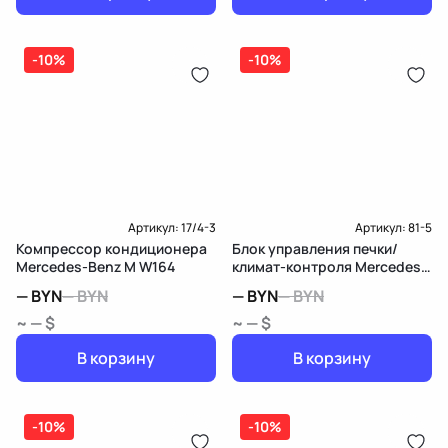
-10%
-10%
Артикул:
17/4-3
Артикул:
81-5
Компрессор кондиционера
Блок управления печки/
Mercedes-Benz M W164
климат-контроля Mercedes-
Benz M W164
—
BYN
—
BYN
—
BYN
—
BYN
~ — $
~ — $
В корзину
В корзину
-10%
-10%