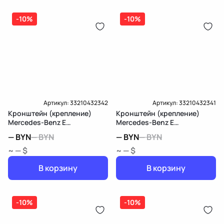
(электрическая), инжектор
(распределитель впрыска топлива),
-10%
ЕРИП
-10%
дозатор-распределитель топлива
Карта рассрочки онлайн
Подробнее о гарантии в разделе
Гарантия
Доставка и Оплата
Доставка и Оплата
Артикул:
33210432342
Артикул:
33210432341
Кронштейн (крепление)
Кронштейн (крепление)
Mercedes-Benz E
Mercedes-Benz E
W213/S213/C238/A238
W213/S213/C238/A238
—
BYN
—
BYN
—
BYN
—
BYN
~ — $
~ — $
В корзину
В корзину
-10%
-10%