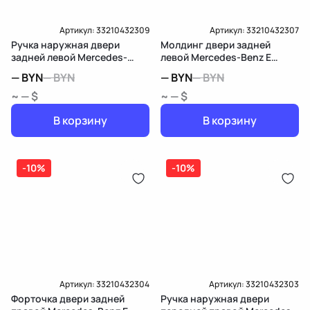
Артикул:
33210432309
Артикул:
33210432307
Ручка наружная двери
Молдинг двери задней
задней левой Mercedes-
левой Mercedes-Benz E
Benz E W213/S213/C238/A238
W213/S213/C238/A238
—
BYN
—
BYN
—
BYN
—
BYN
~ — $
~ — $
В корзину
В корзину
-10%
-10%
Артикул:
33210432304
Артикул:
33210432303
Форточка двери задней
Ручка наружная двери