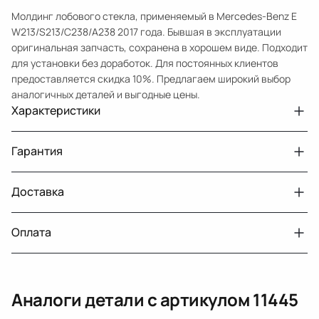
Молдинг лобового стекла, применяемый в Mercedes-Benz E
W213/S213/C238/A238 2017 года. Бывшая в эксплуатации
оригинальная запчасть, сохранена в хорошем виде. Подходит
для установки без доработок. Для постоянных клиентов
предоставляется скидка 10%. Предлагаем широкий выбор
аналогичных деталей и выгодные цены.
Характеристики
Артикул
11445
Гарантия
Примечание
W 213 правый , левый продан
Авто
MercedesBenz E W213
Доставка
Двигатели с навесным или без навесного
30 дней
оборудования
Год
2017
Оплата
Тег
Мерседес Бенс Е
г. Минск, пос. Привольный, Луговослободской
Датчик давления топлива, насос
14 дней
сельсовет, 16/5
вакуумный (тандемный), насос топливный,
При получении наличными
г. Москва, Лианозовский проезд 8 строение 3
рампа топливная, регулятор давления
Аналоги детали с артикулом
11445
топлива, ТНВД (бензин, дизель), форсунка
Оплата онлайн
бензиновая (дизельная) механическая