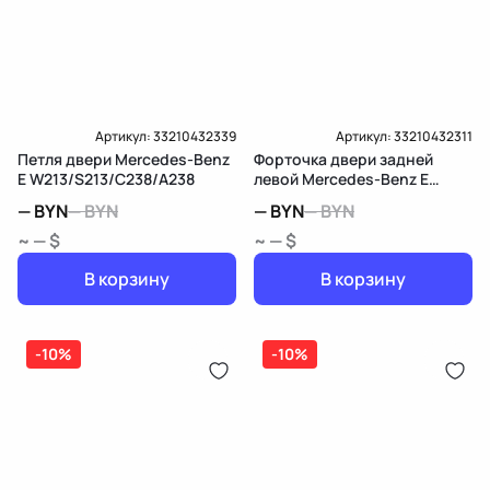
Артикул:
33210432339
Артикул:
33210432311
Петля двери Mercedes-Benz
Форточка двери задней
E W213/S213/C238/A238
левой Mercedes-Benz E
W213/S213/C238/A238
—
BYN
—
BYN
—
BYN
—
BYN
~ — $
~ — $
В корзину
В корзину
-10%
-10%