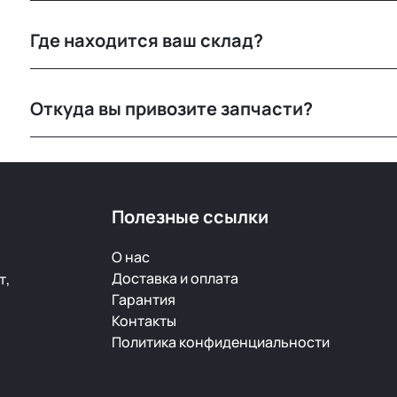
Нет, мы специализируемся на оригинальных б/у запч
Где находится ваш склад?
Основной склад расположен в Минске, также у нас е
Откуда вы привозите запчасти?
РФ.
Мы закупаем оригинальные б/у автозапчасти на про
странах. Все детали проходят визуальный осмотр и 
Полезные ссылки
О нас
Доставка и оплата
т,
Гарантия
Контакты
Политика конфиденциальности