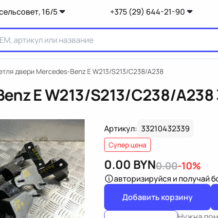
сельсовет, 16/5
+375 (29) 644-21-90
етля двери Mercedes-Benz E W213/S213/C238/A238
Benz E W213/S213/C238/A238
Артикул:
33210432339
Супер цена
0.00
BYN
0.00
-10%
авторизируйся
и получай 
Добавить корзину
Нужна по