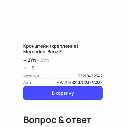
Кронштейн (крепление)
Mercedes-Benz E
W213/S213/C238/A238
—
BYN
—
BYN
~ — $
Артикул
33210432342
Авто
E W213/S213/C238/A238
В корзину
Вопрос & ответ