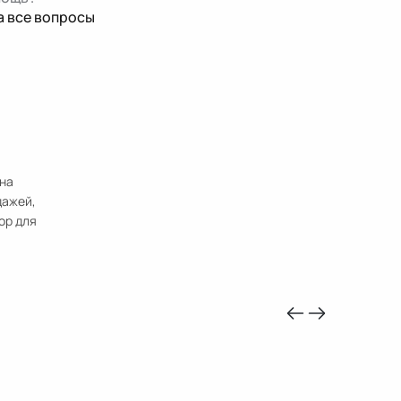
а все вопросы
 на
дажей,
ор для
-10%