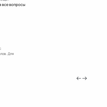
а все вопросы
с
лов. Для
-10%