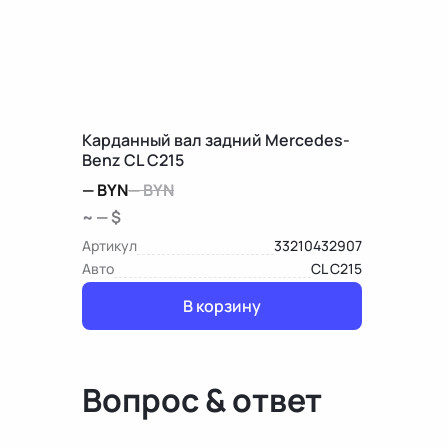
Карданный вал задний Mercedes-
Benz CL C215
—
BYN
—
BYN
~ — $
Артикул
33210432907
Авто
CL C215
В корзину
Вопрос & ответ