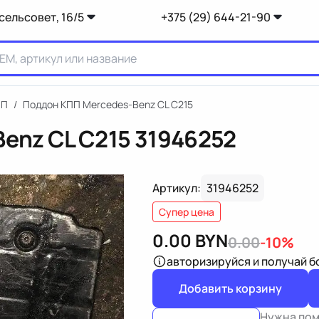
сельсовет, 16/5
+375 (29) 644-21-90
ПП
/
Поддон КПП Mercedes-Benz CL C215
enz CL C215
31946252
Артикул:
31946252
Супер цена
0.00
BYN
0.00
-10%
авторизируйся
и получай 
Добавить корзину
Нужна по