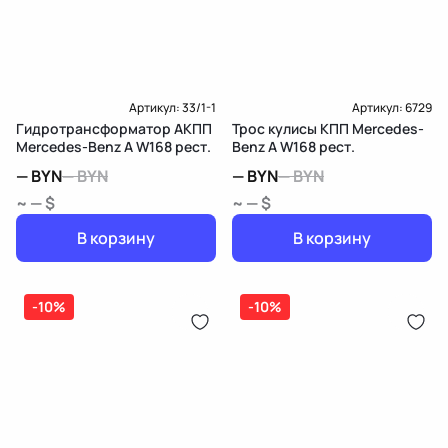
Доставка и Оплата
Артикул:
33/1-1
Артикул:
6729
Гидротрансформатор АКПП
Трос кулисы КПП Mercedes-
Mercedes-Benz A W168 рест.
Benz A W168 рест.
—
BYN
—
BYN
—
BYN
—
BYN
~ — $
~ — $
В корзину
В корзину
-10%
-10%