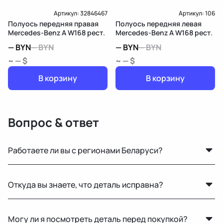
Артикул:
32846467
Артикул:
106
Полуось передняя правая
Полуось передняя левая
Mercedes-Benz A W168 рест.
Mercedes-Benz A W168 рест.
—
BYN
—
BYN
—
BYN
—
BYN
~ — $
~ — $
В корзину
В корзину
Вопрос & ответ
Работаете ли вы с регионами Беларуси?
Конечно, отправляем запчасти по всей Республике
Откуда вы знаете, что деталь исправна?
Беларусь удобными транспортными службами.
Мы не гарантируем полную исправность, но все
Могу ли я посмотреть деталь перед покупкой?
детали осматриваются на видимые дефекты перед