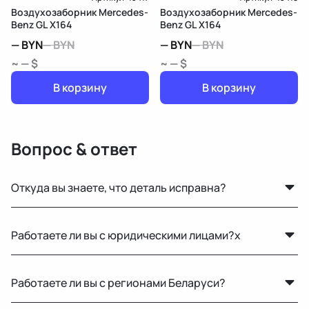
Воздухозаборник Mercedes-
Воздухозаборник Mercedes-
Benz GL X164
Benz GL X164
—
BYN
—
BYN
—
BYN
—
BYN
~ — $
~ — $
В корзину
В корзину
Вопрос & ответ
Откуда вы знаете, что деталь исправна?
Мы не гарантируем полную исправность, но все
Работаете ли вы с юридическими лицами?x
детали осматриваются на видимые дефекты перед
продажей.
Да, оформляем все необходимые документы и
Работаете ли вы с регионами Беларуси?
работаем по безналичному расчёту.