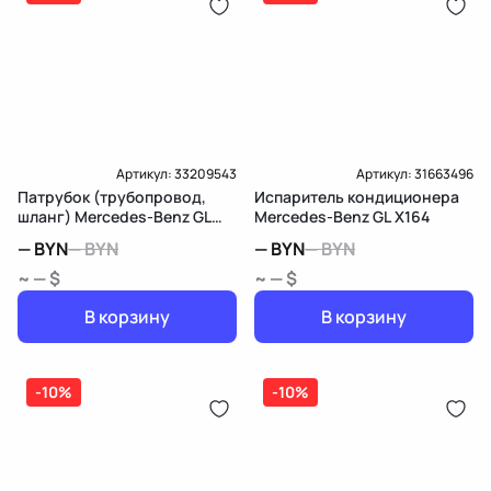
Артикул:
33209543
Артикул:
31663496
Патрубок (трубопровод,
Испаритель кондиционера
шланг) Mercedes-Benz GL
Mercedes-Benz GL X164
X164
—
BYN
—
BYN
—
BYN
—
BYN
~ — $
~ — $
В корзину
В корзину
-10%
-10%