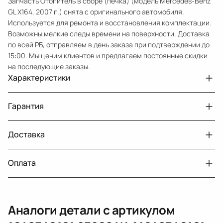
Запчасть Отопитель в сборе (печка) (модель Mercedes-Benz
GL X164, 2007 г.) снята с оригинального автомобиля.
Используется для ремонта и восстановления комплектации.
Возможны мелкие следы времени на поверхности. Доставка
по всей РБ, отправляем в день заказа при подтверждении до
15:00. Мы ценим клиентов и предлагаем постоянные скидки
на последующие заказы.
Характеристики
Артикул
33209939
Гарантия
Номер запчасти
1648340161, 939684K, A1648340161
Авто
MercedesBenz GL X164
Доставка
Двигатели с навесным или без навесного
30 дней
оборудования
Год
2007
Оплата
Двигатель
бензин
г. Минск, пос. Привольный, Луговослободской
Датчик давления топлива, насос
14 дней
сельсовет, 16/5
Тег
Мерседес Бенс ГЛ
вакуумный (тандемный), насос топливный,
При получении наличными
г. Москва, Лианозовский проезд 8 строение 3
рампа топливная, регулятор давления
Аналоги детали с артикулом
топлива, ТНВД (бензин, дизель), форсунка
Оплата онлайн
бензиновая (дизельная) механическая