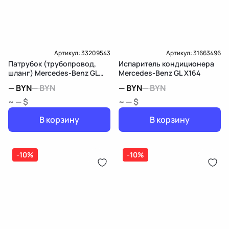
Артикул:
33209543
Артикул:
31663496
Патрубок (трубопровод,
Испаритель кондиционера
шланг) Mercedes-Benz GL
Mercedes-Benz GL X164
X164
—
BYN
—
BYN
—
BYN
—
BYN
~ — $
~ — $
В корзину
В корзину
-10%
-10%