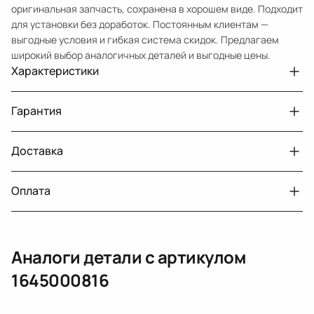
оригинальная запчасть, сохранена в хорошем виде. Подходит
для установки без доработок. Постоянным клиентам —
выгодные условия и гибкая система скидок. Предлагаем
широкий выбор аналогичных деталей и выгодные цены.
Характеристики
Артикул
33210432143
Гарантия
Номер запчасти
1645000816
Авто
MercedesBenz GL X164
Доставка
Двигатели с навесным или без навесного
30 дней
оборудования
Год
2007
Оплата
Тег
Мерседес Бенс ГЛ
г. Минск, пос. Привольный, Луговослободской
Датчик давления топлива, насос
14 дней
сельсовет, 16/5
вакуумный (тандемный), насос топливный,
При получении наличными
г. Москва, Лианозовский проезд 8 строение 3
рампа топливная, регулятор давления
Аналоги детали с артикулом
топлива, ТНВД (бензин, дизель), форсунка
Оплата онлайн
бензиновая (дизельная) механическая
1645000816
(электрическая), инжектор
(распределитель впрыска топлива),
ЕРИП