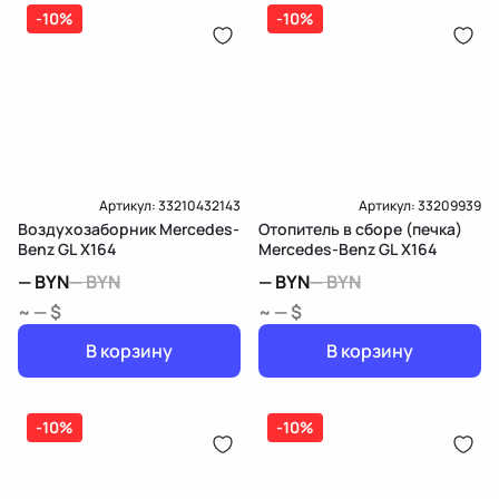
дозатор-распределитель топлива
-10%
-10%
Карта рассрочки онлайн
Подробнее о гарантии в разделе
Гарантия
Доставка и Оплата
Доставка и Оплата
Артикул:
33210432143
Артикул:
33209939
Воздухозаборник Mercedes-
Отопитель в сборе (печка)
Benz GL X164
Mercedes-Benz GL X164
—
BYN
—
BYN
—
BYN
—
BYN
~ — $
~ — $
В корзину
В корзину
-10%
-10%