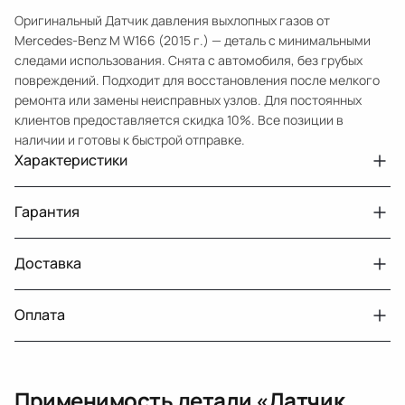
Оригинальный Датчик давления выхлопных газов от
Mercedes-Benz M W166 (2015 г.) — деталь с минимальными
следами использования. Снята с автомобиля, без грубых
повреждений. Подходит для восстановления после мелкого
ремонта или замены неисправных узлов. Для постоянных
клиентов предоставляется скидка 10%. Все позиции в
наличии и готовы к быстрой отправке.
Характеристики
Артикул
33210431230
Гарантия
Номер запчасти
A0071538128
Авто
MercedesBenz M W166
Доставка
Двигатели с навесным или без навесного
30 дней
оборудования
Год
2015
Оплата
Тег
Мерседес Бенс М
г. Минск, пос. Привольный, Луговослободской
Датчик давления топлива, насос
14 дней
сельсовет, 16/5
MercedesBenz GLE W166 (2015 2018),
вакуумный (тандемный), насос топливный,
При получении наличными
MercedesBenz E W212 [рестайлинг] (2013
г. Москва, Лианозовский проезд 8 строение 3
рампа топливная, регулятор давления
Подходит на
2016)
Применимость детали «
Датчик
топлива, ТНВД (бензин, дизель), форсунка