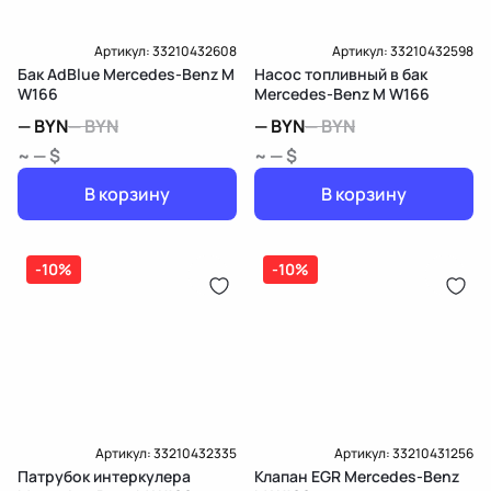
Артикул:
33210432608
Артикул:
33210432598
Бак AdBlue Mercedes-Benz M
Насос топливный в бак
W166
Mercedes-Benz M W166
—
BYN
—
BYN
—
BYN
—
BYN
~ — $
~ — $
В корзину
В корзину
-10%
-10%
Артикул:
33210432335
Артикул:
33210431256
Патрубок интеркулера
Клапан EGR Mercedes-Benz