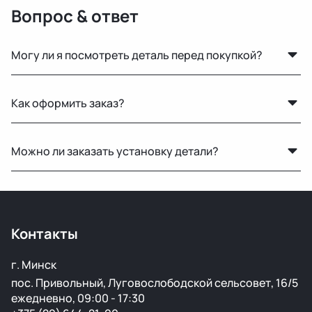
Вопрос & ответ
Могу ли я посмотреть деталь перед покупкой?
Да, вы можете приехать на наш склад в Минске и
Как оформить заказ?
осмотреть деталь лично или запросить фото и
видеообзор.
Можно оставить заявку на сайте, написать нам в
Можно ли заказать установку детали?
мессенджер или позвонить — менеджер уточнит
детали и оформит заказ.
Нет, установку не выполняем. Мы специализируемся
только на продаже автозапчастей.
Контакты
г. Минск
пос. Привольный, Луговослободской сельсовет, 16/5
ежедневно, 09:00 - 17:30