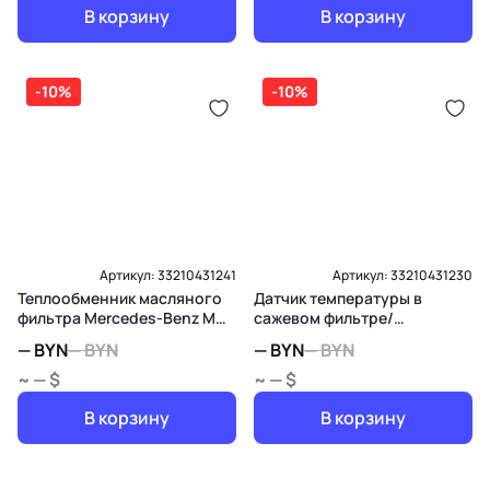
В корзину
В корзину
-10%
-10%
Артикул:
33210431241
Артикул:
33210431230
Теплообменник масляного
Датчик температуры в
фильтра Mercedes-Benz M
сажевом фильтре/
W166
катализаторе Mercedes-
—
BYN
—
BYN
—
BYN
—
BYN
Benz M W166
~ — $
~ — $
В корзину
В корзину