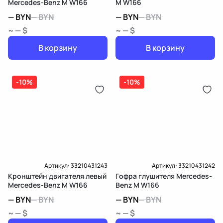
Mercedes-Benz M W166
M W166
—
BYN
—
BYN
—
BYN
—
BYN
~ — $
~ — $
В корзину
В корзину
-10%
-10%
Артикул:
33210431243
Артикул:
33210431242
Кронштейн двигателя левый
Гофра глушителя Mercedes-
Mercedes-Benz M W166
Benz M W166
—
BYN
—
BYN
—
BYN
—
BYN
~ — $
~ — $