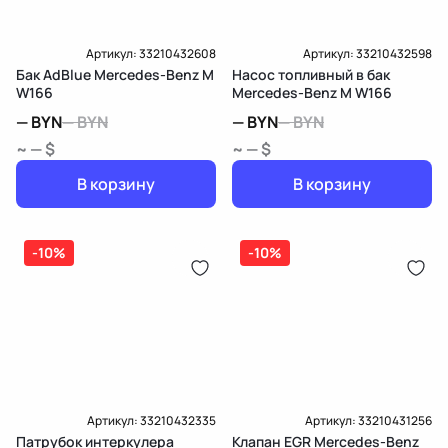
Артикул:
33210432608
Артикул:
33210432598
Бак AdBlue Mercedes-Benz M
Насос топливный в бак
W166
Mercedes-Benz M W166
—
BYN
—
BYN
—
BYN
—
BYN
~ — $
~ — $
В корзину
В корзину
-10%
-10%
Артикул:
33210432335
Артикул:
33210431256
Патрубок интеркулера
Клапан EGR Mercedes-Benz