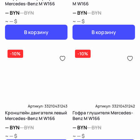
Mercedes-Benz M W166
M W166
—
BYN
—
BYN
—
BYN
—
BYN
~ — $
~ — $
В корзину
В корзину
-10%
-10%
Артикул:
33210431243
Артикул:
33210431242
Кронштейн двигателя левый
Гофра глушителя Mercedes-
Mercedes-Benz M W166
Benz M W166
—
BYN
—
BYN
—
BYN
—
BYN
~ — $
~ — $