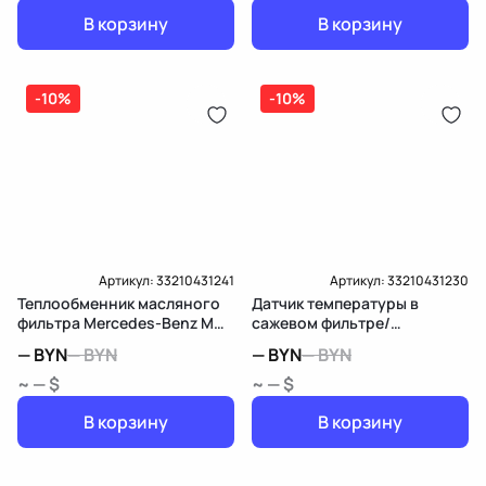
В корзину
В корзину
-10%
-10%
Артикул:
33210431241
Артикул:
33210431230
Теплообменник масляного
Датчик температуры в
фильтра Mercedes-Benz M
сажевом фильтре/
W166
катализаторе Mercedes-
—
BYN
—
BYN
—
BYN
—
BYN
Benz M W166
~ — $
~ — $
В корзину
В корзину