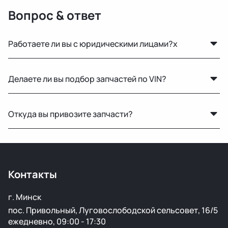
Вопрос & ответ
Работаете ли вы с юридическими лицами?x
Да, оформляем все необходимые документы и
Делаете ли вы подбор запчастей по VIN?
работаем по безналичному расчёту.
Нет, подбор по VIN мы не выполняем. Для точного
Откуда вы привозите запчасти?
подбора рекомендуем предоставить фото вашей
старой детали или номер по каталогу.
Мы закупаем оригинальные б/у автозапчасти на
проверенных аукционах в Европе, США и арабских
странах. Все детали проходят визуальный осмотр и
Контакты
подготовку перед продажей.
г. Минск
пос. Привольный, Луговослободской сельсовет, 16/5
ежедневно, 09:00 - 17:30