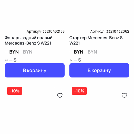
Артикул:
33210432158
Артикул:
33210432062
Фонарь задний правый
Стартер Mercedes-Benz S
Mercedes-Benz S W221
W221
—
BYN
—
BYN
—
BYN
—
BYN
~ — $
~ — $
В корзину
В корзину
-10%
-10%