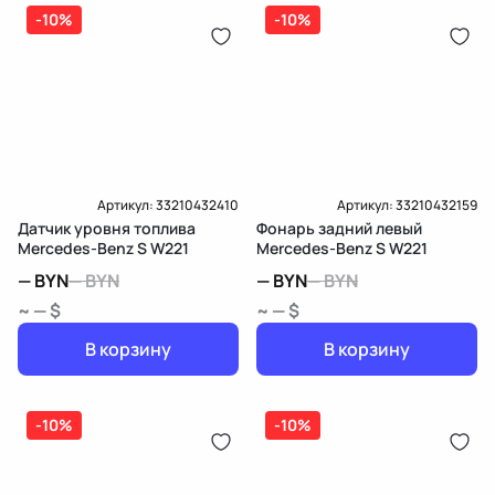
дозатор-распределитель топлива
-10%
-10%
Карта рассрочки онлайн
Подробнее о гарантии в разделе
Гарантия
Доставка и Оплата
Доставка и Оплата
Артикул:
33210432410
Артикул:
33210432159
Датчик уровня топлива
Фонарь задний левый
Mercedes-Benz S W221
Mercedes-Benz S W221
—
BYN
—
BYN
—
BYN
—
BYN
~ — $
~ — $
В корзину
В корзину
-10%
-10%