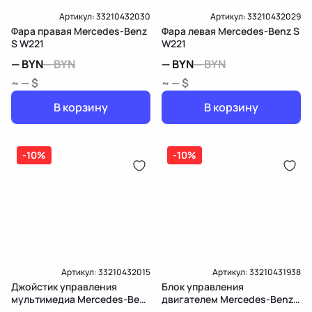
Артикул:
33210432030
Артикул:
33210432029
Фара правая Mercedes-Benz
Фара левая Mercedes-Benz S
S W221
W221
—
BYN
—
BYN
—
BYN
—
BYN
~ — $
~ — $
В корзину
В корзину
-10%
-10%
Артикул:
33210432015
Артикул:
33210431938
Джойстик управления
Блок управления
мультимедиа Mercedes-Benz
двигателем Mercedes-Benz
S W221
S W221