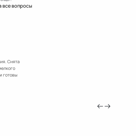
а все вопросы
ия. Снята
мелкого
и готовы
-10%