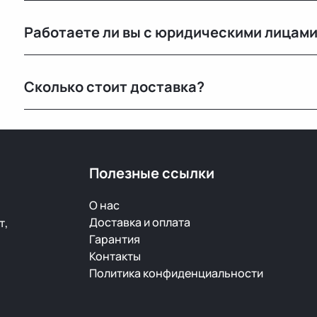
Мы закупаем оригинальные б/у автозапчасти на про
Работаете ли вы с юридическими лицам
странах. Все детали проходят визуальный осмотр и 
Да, оформляем все необходимые документы и работа
Сколько стоит доставка?
Стоимость зависит от габаритов детали и региона 
при оформлении.
Полезные ссылки
О нас
Доставка и оплата
т,
Гарантия
Контакты
Политика конфиденциальности