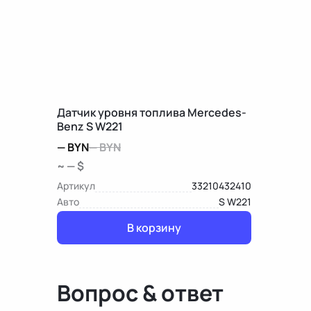
Датчик уровня топлива Mercedes-
Benz S W221
—
BYN
—
BYN
~ — $
Артикул
33210432410
Авто
S W221
В корзину
Вопрос & ответ