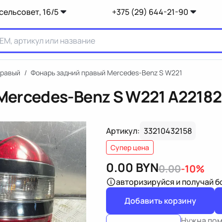
сельсовет, 16/5
+375 (29) 644-21-90
правый
/
Фонарь задний правый Mercedes-Benz S W221
Mercedes-Benz S W221
A2218
Артикул:
33210432158
Супер цена
0.00
BYN
0.00
-10%
авторизируйся
и получай 
Добавить корзину
Нужна по