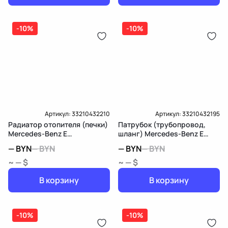
-10%
-10%
Артикул:
33210432210
Артикул:
33210432195
Радиатор отопителя (печки)
Патрубок (трубопровод,
Mercedes-Benz E
шланг) Mercedes-Benz E
W213/S213/C238/A238
W213/S213/C238/A238
—
BYN
—
BYN
—
BYN
—
BYN
~ — $
~ — $
В корзину
В корзину
-10%
-10%