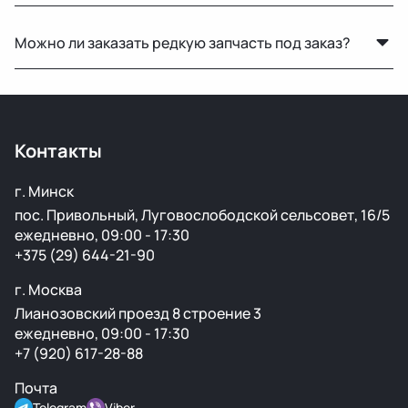
Да, у нас есть оригинальные запчасти для Mercedes-
Можно ли заказать редкую запчасть под заказ?
Benz, Toyota, Lexus, GMC, Chevrolet и других
популярных марок.
Нет, запчасти под заказ не привозим — работаем
только с тем, что есть в наличии.
Контакты
г. Минск
пос. Привольный, Луговослободской сельсовет, 16/5
ежедневно, 09:00 - 17:30
+375 (29) 644-21-90
г. Москва
Лианозовский проезд 8 строение 3
ежедневно, 09:00 - 17:30
+7 (920) 617-28-88
Почта
Telegram
Viber