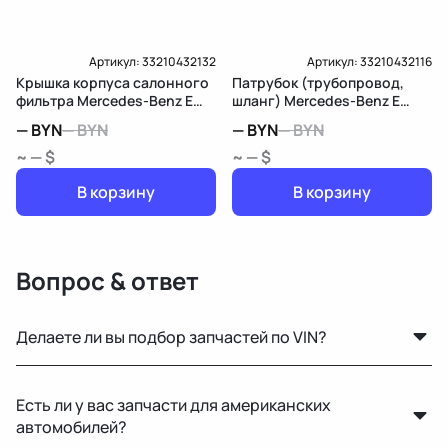
Артикул:
33210432132
Артикул:
33210432116
Крышка корпуса салонного
Патрубок (трубопровод,
фильтра Mercedes-Benz E
шланг) Mercedes-Benz E
W213/S213/C238/A238
W213/S213/C238/A238
—
BYN
—
BYN
—
BYN
—
BYN
~ — $
~ — $
В корзину
В корзину
Вопрос & ответ
Делаете ли вы подбор запчастей по VIN?
Нет, подбор по VIN мы не выполняем. Для точного
Есть ли у вас запчасти для американских
подбора рекомендуем предоставить фото вашей
автомобилей?
старой детали или номер по каталогу.