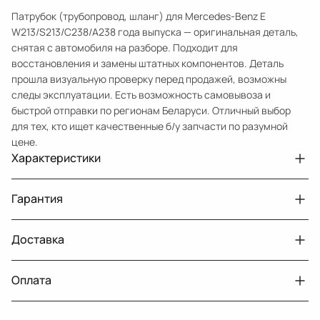
Патрубок (трубопровод, шланг) для Mercedes-Benz E
W213/S213/C238/A238 года выпуска — оригинальная деталь,
снятая с автомобиля на разборе. Подходит для
восстановления и замены штатных компонентов. Деталь
прошла визуальную проверку перед продажей, возможны
следы эксплуатации. Есть возможность самовывоза и
быстрой отправки по регионам Беларуси. Отличный выбор
для тех, кто ищет качественные б/у запчасти по разумной
цене.
Характеристики
Артикул
33210432034
Гарантия
Номер запчасти
A2135010001
Авто
MercedesBenz E W213
Доставка
Двигатели с навесным или без навесного
30 дней
оборудования
Год
2016 2021
Оплата
Тег
Мерседес Бенс Е
г. Минск, пос. Привольный, Луговослободской
Датчик давления топлива, насос
14 дней
сельсовет, 16/5
вакуумный (тандемный), насос топливный,