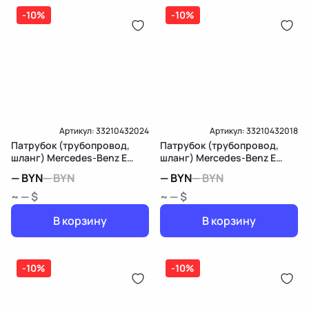
-10%
-10%
Артикул:
33210432024
Артикул:
33210432018
Патрубок (трубопровод,
Патрубок (трубопровод,
шланг) Mercedes-Benz E
шланг) Mercedes-Benz E
W213/S213/C238/A238
W211/S211
—
BYN
—
BYN
—
BYN
—
BYN
~ — $
~ — $
В корзину
В корзину
-10%
-10%