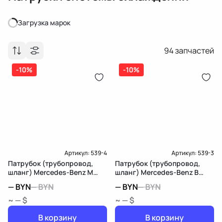
Загрузка марок
Загрузка марок
94
запчастей
-10%
-10%
Артикул:
539-4
Артикул:
539-3
Патрубок (трубопровод,
Патрубок (трубопровод,
шланг) Mercedes-Benz M
шланг) Mercedes-Benz B
W164
W246
—
BYN
—
BYN
—
BYN
—
BYN
~ — $
~ — $
В корзину
В корзину