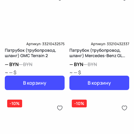
Артикул:
33210432575
Артикул:
33210432337
Патрубок (трубопровод,
Патрубок (трубопровод,
шланг) GMC Terrain 2
шланг) Mercedes-Benz GL
X166
—
BYN
—
BYN
—
BYN
—
BYN
~ — $
~ — $
В корзину
В корзину
-10%
-10%