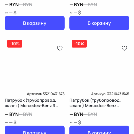
W245
W163
—
BYN
—
BYN
—
BYN
—
BYN
~ — $
~ — $
В корзину
В корзину
-10%
-10%
Артикул:
33210431678
Артикул:
33210431545
Патрубок (трубопровод,
Патрубок (трубопровод,
шланг) Mercedes-Benz R
шланг) Mercedes-Benz
W251
Sprinter W906
—
BYN
—
BYN
—
BYN
—
BYN
~ — $
~ — $
В корзину
В корзину