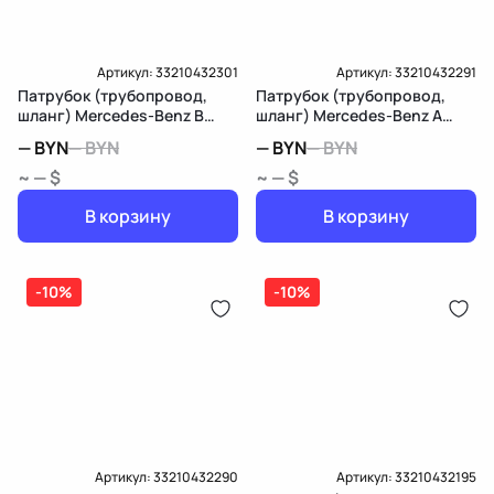
Артикул:
33210432301
Артикул:
33210432291
Патрубок (трубопровод,
Патрубок (трубопровод,
шланг) Mercedes-Benz B
шланг) Mercedes-Benz A
W245
W168 рест.
—
BYN
—
BYN
—
BYN
—
BYN
~ — $
~ — $
В корзину
В корзину
-10%
-10%
Артикул:
33210432290
Артикул:
33210432195