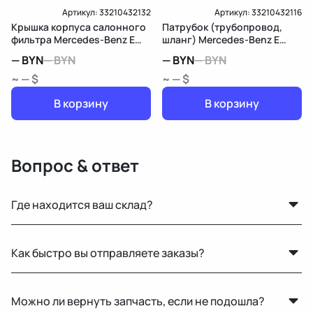
Артикул:
33210432132
Артикул:
33210432116
Крышка корпуса салонного
Патрубок (трубопровод,
фильтра Mercedes-Benz E
шланг) Mercedes-Benz E
W213/S213/C238/A238
W213/S213/C238/A238
—
BYN
—
BYN
—
BYN
—
BYN
~ — $
~ — $
В корзину
В корзину
Вопрос & ответ
Где находится ваш склад?
Основной склад расположен в Минске, также у нас
Как быстро вы отправляете заказы?
есть склад в России для ускоренной доставки по РФ.
По Беларуси — в течение 24 часов. В Россию и другие
Можно ли вернуть запчасть, если не подошла?
страны доставка занимает от 1 до 5 дней в