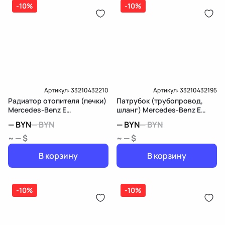
-10%
-10%
Артикул:
33210432210
Артикул:
33210432195
Радиатор отопителя (печки)
Патрубок (трубопровод,
Mercedes-Benz E
шланг) Mercedes-Benz E
W213/S213/C238/A238
W213/S213/C238/A238
—
BYN
—
BYN
—
BYN
—
BYN
~ — $
~ — $
В корзину
В корзину
-10%
-10%