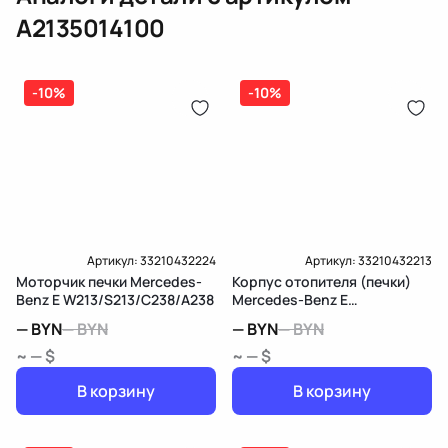
Оплата онлайн
бензиновая (дизельная) механическая
A2135014100
(электрическая), инжектор
(распределитель впрыска топлива),
ЕРИП
дозатор-распределитель топлива
-10%
-10%
Карта рассрочки онлайн
Подробнее о гарантии в разделе
Гарантия
Доставка и Оплата
Доставка и Оплата
Артикул:
33210432224
Артикул:
33210432213
Моторчик печки Mercedes-
Корпус отопителя (печки)
Benz E W213/S213/C238/A238
Mercedes-Benz E
W213/S213/C238/A238
—
BYN
—
BYN
—
BYN
—
BYN
~ — $
~ — $
В корзину
В корзину