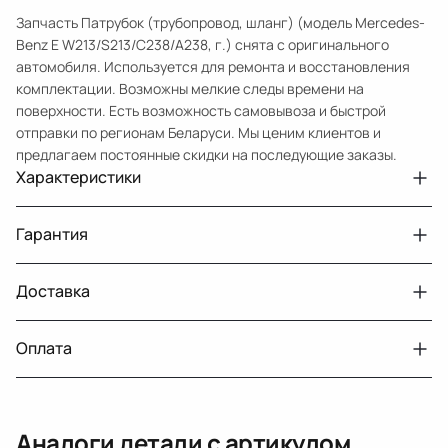
Запчасть Патрубок (трубопровод, шланг) (модель Mercedes-
Benz E W213/S213/C238/A238, г.) снята с оригинального
автомобиля. Используется для ремонта и восстановления
комплектации. Возможны мелкие следы времени на
поверхности. Есть возможность самовывоза и быстрой
отправки по регионам Беларуси. Мы ценим клиентов и
предлагаем постоянные скидки на последующие заказы.
Характеристики
Артикул
33210432195
Гарантия
Номер запчасти
A2135014100
Авто
MercedesBenz E W213
Доставка
Двигатели с навесным или без навесного
30 дней
оборудования
Год
2016 2021
Оплата
Тег
Мерседес Бенс Е
г. Минск, пос. Привольный, Луговослободской
Датчик давления топлива, насос
14 дней
сельсовет, 16/5
вакуумный (тандемный), насос топливный,
При получении наличными
г. Москва, Лианозовский проезд 8 строение 3
рампа топливная, регулятор давления
Аналоги детали с артикулом
топлива, ТНВД (бензин, дизель), форсунка