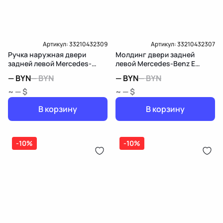
Артикул:
33210432309
Артикул:
33210432307
Ручка наружная двери
Молдинг двери задней
задней левой Mercedes-
левой Mercedes-Benz E
Benz E W213/S213/C238/A238
W213/S213/C238/A238
—
BYN
—
BYN
—
BYN
—
BYN
~ — $
~ — $
В корзину
В корзину
-10%
-10%