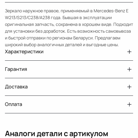
Зеркало наружное правое, применяемый в Mercedes-Benz E
W213/S213/C238/A238 года. Бывшая в эксплуатации
оригинальная запчасть, сохранена в хорошем виде. Подходит
для установки без доработок. Есть возможность самовывоза
и быстрой отправки по регионам Беларуси. Предлагаем
широкий выбор аналогичных деталей и выгодные цены.
Характеристики
Артикул
33210432036
Гарантия
Номер запчасти
A2138102600, .A0998108200
Авто
MercedesBenz E W213
Доставка
Двигатели с навесным или без навесного
30 дней
оборудования
Год
2016 2021
Оплата
Тег
Мерседес Бенс Е
г. Минск, пос. Привольный, Луговослободской
Датчик давления топлива, насос
14 дней
сельсовет, 16/5
вакуумный (тандемный), насос топливный,
При получении наличными
г. Москва, Лианозовский проезд 8 строение 3
рампа топливная, регулятор давления
Аналоги детали с артикулом
топлива, ТНВД (бензин, дизель), форсунка