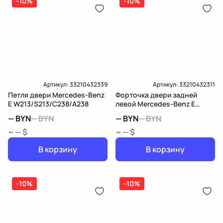
-10%
-10%
Артикул:
33210432339
Артикул:
33210432311
Петля двери Mercedes-Benz
Форточка двери задней
E W213/S213/C238/A238
левой Mercedes-Benz E
W213/S213/C238/A238
—
BYN
—
BYN
—
BYN
—
BYN
~ — $
~ — $
В корзину
В корзину
-10%
-10%