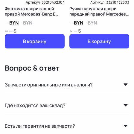
Артикул:
33210432304
Артикул:
33210432303
Форточка двери задней
Ручка наружная двери
правой Mercedes-Benz E
передней правой Mercedes-
W213/S213/C238/A238
Benz E W213/S213/C238/A238
—
BYN
—
BYN
—
BYN
—
BYN
~ — $
~ — $
В корзину
В корзину
Вопрос & ответ
Запчасти оригинальные или аналоги?
Только оригинальные. Мы не работаем с аналогами и
Где находится ваш склад?
копиями — все детали снимаются с автомобилей с
минимальным пробегом.
Основной склад расположен в Минске, также у нас
Есть ли гарантия на запчасти?
есть склад в России для ускоренной доставки по РФ.