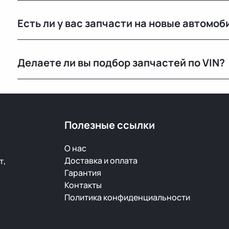
По Беларуси — в течение 24 часов. В Россию и другие
Есть ли у вас запчасти на новые автомоб
зависимости от транспортной компании.
Нет, мы специализируемся на оригинальных б/у запч
Делаете ли вы подбор запчастей по VIN?
Нет, подбор по VIN мы не выполняем. Для точного 
старой детали или номер по каталогу.
Полезные ссылки
О нас
Доставка и оплата
т,
Гарантия
Контакты
Политика конфиденциальности