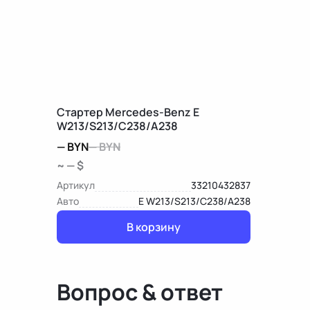
Стартер Mercedes-Benz E
W213/S213/C238/A238
—
BYN
—
BYN
~ — $
Артикул
33210432837
Авто
E W213/S213/C238/A238
В корзину
Вопрос & ответ