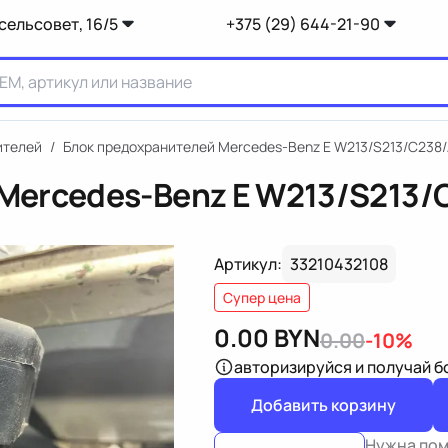
сельсовет, 16/5
+375 (29) 644-21-90
ителей
/
Блок предохранителей Mercedes-Benz E W213/S213/C238
Mercedes-Benz E W213/S213/
Артикул:
33210432108
Супер цена
0.00
BYN
0.00
-10%
авторизируйся
и получай 
Добавить корзину
Нужна по