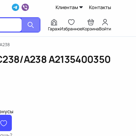
Клиентам
Контакты
Гараж
Избранное
Корзина
Войти
/A238
C238/A238
A2135400350
бонусы
мощь?