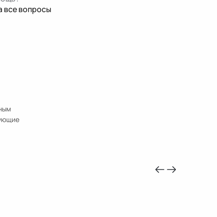
а все вопросы
нным
дующие
-10%