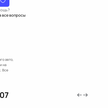
мощь?
а все вопросы
го авто,
и на
. Все
07