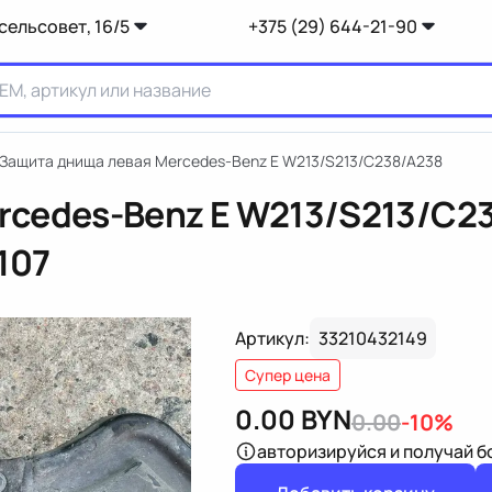
сельсовет, 16/5
+375 (29) 644-21-90
Защита днища левая Mercedes-Benz E W213/S213/C238/A238
rcedes-Benz E W213/S213/C2
107
Артикул:
33210432149
Супер цена
0.00
BYN
0.00
-10%
авторизируйся
и получай 