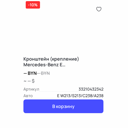
-10%
Кронштейн (крепление)
Mercedes-Benz E
W213/S213/C238/A238
—
BYN
—
BYN
~ — $
Артикул
33210432342
Авто
E W213/S213/C238/A238
В корзину