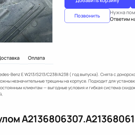
Добавить корзину
Нужна по
Позвонить
Ответим н
Доставка
Оплата
des-Benz E W213/S213/C238/A238 ( год выпуска). Снята с донорско
ожны незначительные трещины на корпусе. Подходит для установк
остоянным клиентам — выгодные условия и гибкая система скидок
й.
кулом
A2136806307.A21368061