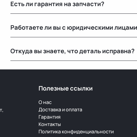
Есть ли гарантия на запчасти?
Да, предоставляется гарантия 14 дней на проверку и
Работаете ли вы с юридическими лицам
скрытый дефект — заменим или вернём деньги.
Да, оформляем все необходимые документы и работа
Откуда вы знаете, что деталь исправна?
Мы не гарантируем полную исправность, но все дет
продажей.
Полезные ссылки
О нас
Доставка и оплата
т,
Гарантия
Контакты
Политика конфиденциальности