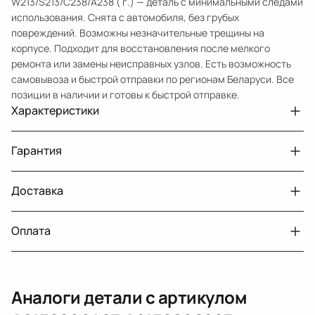
W213/S213/C238/A238 ( г.) — деталь с минимальными следами
использования. Снята с автомобиля, без грубых
повреждений. Возможны незначительные трещины на
корпусе. Подходит для восстановления после мелкого
ремонта или замены неисправных узлов. Есть возможность
самовывоза и быстрой отправки по регионам Беларуси. Все
позиции в наличии и готовы к быстрой отправке.
Характеристики
Артикул
33210432150
Гарантия
Номер запчасти
A2136806407.A2136806207
Авто
MercedesBenz E W213
Доставка
Двигатели с навесным или без навесного
30 дней
оборудования
Год
2016 2021
Оплата
Тег
Мерседес Бенс Е
г. Минск, пос. Привольный, Луговослободской
Датчик давления топлива, насос
14 дней
сельсовет, 16/5
вакуумный (тандемный), насос топливный,
При получении наличными
г. Москва, Лианозовский проезд 8 строение 3
рампа топливная, регулятор давления
Аналоги детали с артикулом
топлива, ТНВД (бензин, дизель), форсунка
Оплата онлайн
бензиновая (дизельная) механическая