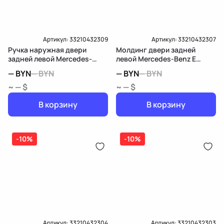
Артикул:
33210432309
Артикул:
33210432307
Ручка наружная двери
Молдинг двери задней
задней левой Mercedes-
левой Mercedes-Benz E
Benz E W213/S213/C238/A238
W213/S213/C238/A238
—
BYN
—
BYN
—
BYN
—
BYN
~ — $
~ — $
В корзину
В корзину
-10%
-10%
Артикул:
33210432304
Артикул:
33210432303