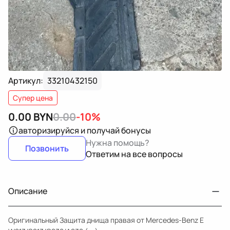
Артикул:
33210432150
Супер цена
0.00
BYN
0.00
-10%
авторизируйся
и получай бонусы
Нужна помощь?
Позвонить
Ответим на все вопросы
Описание
Оригинальный Защита днища правая от Mercedes-Benz E