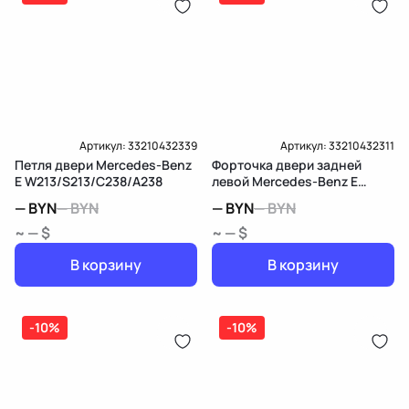
Артикул:
33210432339
Артикул:
33210432311
Петля двери Mercedes-Benz
Форточка двери задней
E W213/S213/C238/A238
левой Mercedes-Benz E
W213/S213/C238/A238
—
BYN
—
BYN
—
BYN
—
BYN
~ — $
~ — $
В корзину
В корзину
-10%
-10%