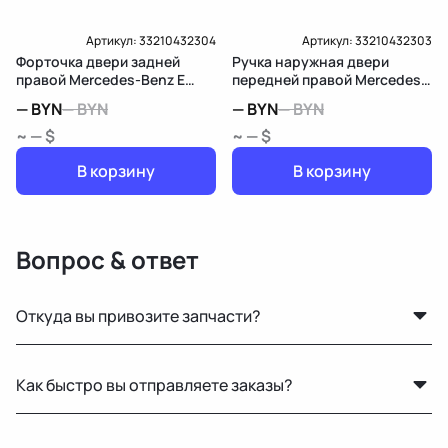
Артикул:
33210432304
Артикул:
33210432303
Форточка двери задней
Ручка наружная двери
правой Mercedes-Benz E
передней правой Mercedes-
W213/S213/C238/A238
Benz E W213/S213/C238/A238
—
BYN
—
BYN
—
BYN
—
BYN
~ — $
~ — $
В корзину
В корзину
Вопрос & ответ
Откуда вы привозите запчасти?
Мы закупаем оригинальные б/у автозапчасти на
Как быстро вы отправляете заказы?
проверенных аукционах в Европе, США и арабских
странах. Все детали проходят визуальный осмотр и
По Беларуси — в течение 24 часов. В Россию и другие
подготовку перед продажей.