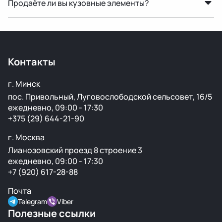
Продаёте ли вы кузовные элементы?
страны доставка занимает от 1 до 5 дней в
зависимости от транспортной компании.
Да, у нас большой выбор кузовных деталей — двери,
крылья, капоты, бамперы и другие элементы без
ржавчины и повреждений.
Контакты
г. Минск
пос. Привольный, Луговослободской сельсовет, 16/5
ежедневно, 09:00 - 17:30
+375 (29) 644-21-90
г. Москва
Лианозовский проезд 8 строение 3
ежедневно, 09:00 - 17:30
+7 (920) 617-28-88
Почта
Telegram
Viber
Полезные ссылки