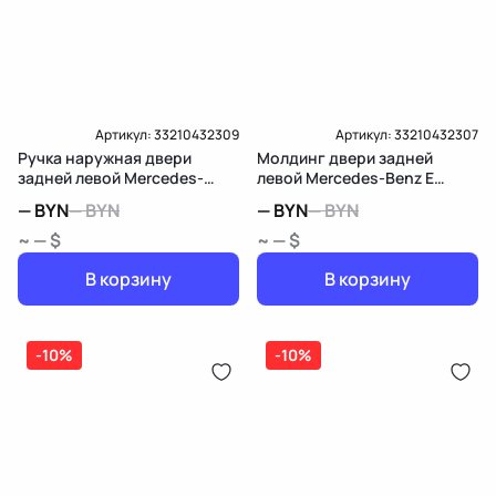
Артикул:
33210432309
Артикул:
33210432307
Ручка наружная двери
Молдинг двери задней
задней левой Mercedes-
левой Mercedes-Benz E
Benz E W213/S213/C238/A238
W213/S213/C238/A238
—
BYN
—
BYN
—
BYN
—
BYN
~ — $
~ — $
В корзину
В корзину
-10%
-10%