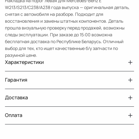
Накладка на порог левая для Mercedes-Benz E
W213/S213/C238/A238 года выпуска — оригинальная деталь,
снятая с автомобиля на разборе. Подходит для
восстановления и замены штатных компонентов. Деталь
прошла визуальную проверку перед продажей, возможны
следы эксплуатации. При заказе до 15:00 возможна
бесплатная доставка по Республике Беларусь. Отличный
выбор для тех, кто ищет качественные б/у запчасти по
разумной цене.
Характеристики
Артикул
33210432154
Гарантия
Номер запчасти
A2136908304.A2136900140
Авто
MercedesBenz E W213
Доставка
Двигатели с навесным или без навесного
30 дней
оборудования
Год
2016 2021
Оплата
Тег
Мерседес Бенс Е
г. Минск, пос. Привольный, Луговослободской
Датчик давления топлива, насос
14 дней
сельсовет, 16/5
вакуумный (тандемный), насос топливный,
При получении наличными
г. Москва, Лианозовский проезд 8 строение 3
рампа топливная, регулятор давления