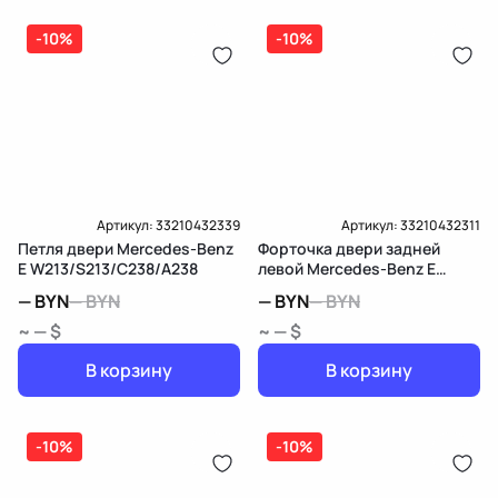
-10%
-10%
Артикул:
33210432339
Артикул:
33210432311
Петля двери Mercedes-Benz
Форточка двери задней
E W213/S213/C238/A238
левой Mercedes-Benz E
W213/S213/C238/A238
—
BYN
—
BYN
—
BYN
—
BYN
~ — $
~ — $
В корзину
В корзину
-10%
-10%