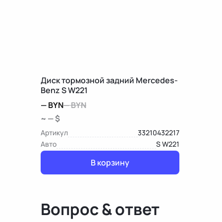
Диск тормозной задний Mercedes-
Benz S W221
—
BYN
—
BYN
~ — $
Артикул
33210432217
Авто
S W221
В корзину
Вопрос & ответ