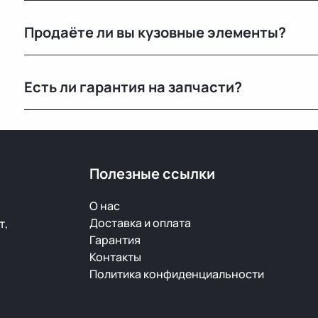
Только оригинальные. Мы не работаем с аналогами и
Продаёте ли вы кузовные элементы?
автомобилей с минимальным пробегом.
Да, у нас большой выбор кузовных деталей — двери, 
Есть ли гарантия на запчасти?
ржавчины и повреждений.
Да, предоставляется гарантия 14 дней на проверку и
скрытый дефект — заменим или вернём деньги.
Полезные ссылки
О нас
Доставка и оплата
т,
Гарантия
Контакты
Политика конфиденциальности