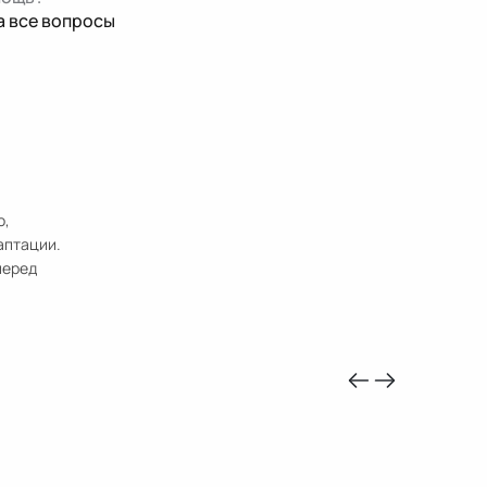
а все вопросы
о,
аптации.
перед
-10%