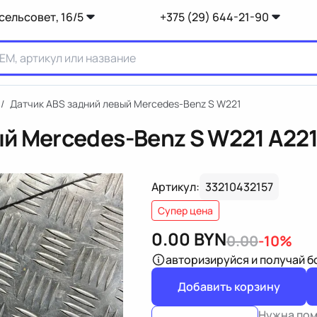
сельсовет, 16/5
+375 (29) 644-21-90
/
Датчик ABS задний левый Mercedes-Benz S W221
ый Mercedes-Benz S W221
A22
Артикул:
33210432157
Супер цена
0.00
BYN
0.00
-10%
авторизируйся
и получай 
Добавить корзину
Нужна по