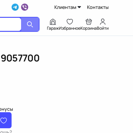
Клиентам
Контакты
Гараж
Избранное
Корзина
Войти
19057700
бонусы
мощь?