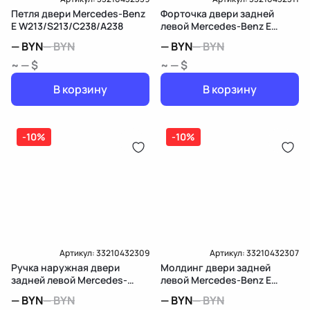
Петля двери Mercedes-Benz
Форточка двери задней
E W213/S213/C238/A238
левой Mercedes-Benz E
W213/S213/C238/A238
—
BYN
—
BYN
—
BYN
—
BYN
~ — $
~ — $
В корзину
В корзину
-10%
-10%
Артикул:
33210432309
Артикул:
33210432307
Ручка наружная двери
Молдинг двери задней
задней левой Mercedes-
левой Mercedes-Benz E
Benz E W213/S213/C238/A238
W213/S213/C238/A238
—
BYN
—
BYN
—
BYN
—
BYN