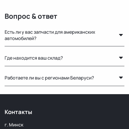
Вопрос & ответ
Есть ли у вас запчасти для американских
автомобилей?
Да, у нас есть оригинальные запчасти для Mercedes-
Где находится ваш склад?
Benz, Toyota, Lexus, GMC, Chevrolet и других
популярных марок.
Основной склад расположен в Минске, также у нас
Работаете ли вы с регионами Беларуси?
есть склад в России для ускоренной доставки по РФ.
Конечно, отправляем запчасти по всей Республике
Беларусь удобными транспортными службами.
Контакты
г. Минск