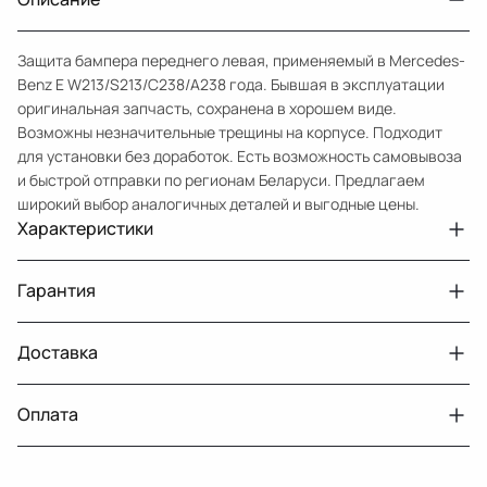
Защита бампера переднего левая, применяемый в Mercedes-
Benz E W213/S213/C238/A238 года. Бывшая в эксплуатации
оригинальная запчасть, сохранена в хорошем виде.
Возможны незначительные трещины на корпусе. Подходит
для установки без доработок. Есть возможность самовывоза
и быстрой отправки по регионам Беларуси. Предлагаем
широкий выбор аналогичных деталей и выгодные цены.
Характеристики
Артикул
33210432168
Гарантия
Номер запчасти
A2135200400
Авто
MercedesBenz E W213
Доставка
Двигатели с навесным или без навесного
30 дней
оборудования
Год
2016 2021
Оплата
Тег
Мерседес Бенс Е
г. Минск, пос. Привольный, Луговослободской
Датчик давления топлива, насос
14 дней
сельсовет, 16/5
Сторона установки
слева
вакуумный (тандемный), насос топливный,
При получении наличными
г. Москва, Лианозовский проезд 8 строение 3