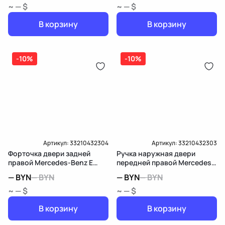
~ — $
~ — $
В корзину
В корзину
-10%
-10%
Артикул:
33210432304
Артикул:
33210432303
Форточка двери задней
Ручка наружная двери
правой Mercedes-Benz E
передней правой Mercedes-
W213/S213/C238/A238
Benz E W213/S213/C238/A238
—
BYN
—
BYN
—
BYN
—
BYN
~ — $
~ — $
В корзину
В корзину