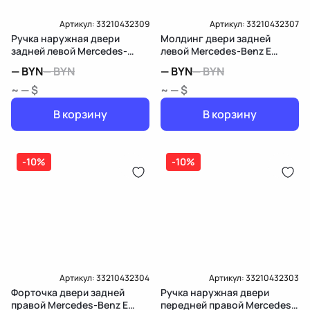
Артикул:
33210432309
Артикул:
33210432307
Ручка наружная двери
Молдинг двери задней
задней левой Mercedes-
левой Mercedes-Benz E
Benz E W213/S213/C238/A238
W213/S213/C238/A238
—
BYN
—
BYN
—
BYN
—
BYN
~ — $
~ — $
В корзину
В корзину
-10%
-10%
Артикул:
33210432304
Артикул:
33210432303
Форточка двери задней
Ручка наружная двери
правой Mercedes-Benz E
передней правой Mercedes-