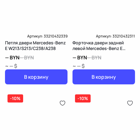
Артикул:
33210432339
Артикул:
33210432311
Петля двери Mercedes-Benz
Форточка двери задней
E W213/S213/C238/A238
левой Mercedes-Benz E
W213/S213/C238/A238
—
BYN
—
BYN
—
BYN
—
BYN
~ — $
~ — $
В корзину
В корзину
-10%
-10%