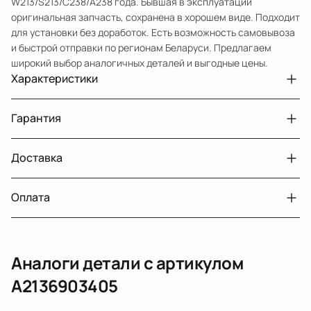
W213/S213/C238/A238 года. Бывшая в эксплуатации
оригинальная запчасть, сохранена в хорошем виде. Подходит
для установки без доработок. Есть возможность самовывоза
и быстрой отправки по регионам Беларуси. Предлагаем
широкий выбор аналогичных деталей и выгодные цены.
Характеристики
Артикул
33210432171
Гарантия
Номер запчасти
A2136903405
Авто
MercedesBenz E W213
Доставка
Двигатели с навесным или без навесного
30 дней
оборудования
Год
2016 2021
Оплата
Тег
Мерседес Бенс Е
г. Минск, пос. Привольный, Луговослободской
Датчик давления топлива, насос
14 дней
сельсовет, 16/5
вакуумный (тандемный), насос топливный,
При получении наличными
г. Москва, Лианозовский проезд 8 строение 3
рампа топливная, регулятор давления
Аналоги детали с артикулом
топлива, ТНВД (бензин, дизель), форсунка
Оплата онлайн
бензиновая (дизельная) механическая
A2136903405
(электрическая), инжектор
(распределитель впрыска топлива),
ЕРИП