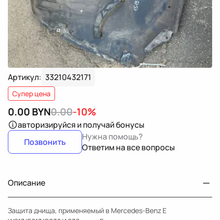
Артикул:
33210432171
Супер цена
0.00
BYN
0.00
-10%
авторизируйся
и получай бонусы
Нужна помощь?
Позвонить
Ответим на все вопросы
Описание
Защита днища, применяемый в Mercedes-Benz E