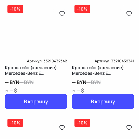
дозатор-распределитель топлива
-10%
-10%
Карта рассрочки онлайн
Подробнее о гарантии в разделе
Гарантия
Доставка и Оплата
Доставка и Оплата
Артикул:
33210432342
Артикул:
33210432341
Кронштейн (крепление)
Кронштейн (крепление)
Mercedes-Benz E
Mercedes-Benz E
W213/S213/C238/A238
W213/S213/C238/A238
—
BYN
—
BYN
—
BYN
—
BYN
~ — $
~ — $
В корзину
В корзину
-10%
-10%