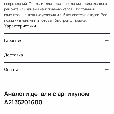
повреждений. Подходит для восстановления после мелкого
ремонта или замены неисправных узлов. Постоянным
клиентам — выгодные условия и гибкая система скидок. Все
позиции в наличии и готовы к быстрой отправке.
Характеристики
Артикул
33210432186
Гарантия
Номер запчасти
A2135201600
Авто
MercedesBenz E W213
Доставка
Двигатели с навесным или без навесного
30 дней
оборудования
Год
2016 2021
Оплата
Тег
Мерседес Бенс Е
г. Минск, пос. Привольный, Луговослободской
Датчик давления топлива, насос
14 дней
сельсовет, 16/5
вакуумный (тандемный), насос топливный,
При получении наличными
г. Москва, Лианозовский проезд 8 строение 3
рампа топливная, регулятор давления
Аналоги детали с артикулом
топлива, ТНВД (бензин, дизель), форсунка
Оплата онлайн
бензиновая (дизельная) механическая
A2135201600
(электрическая), инжектор
(распределитель впрыска топлива),
ЕРИП