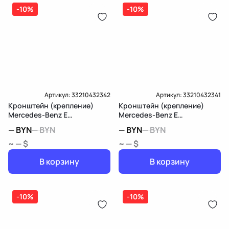
дозатор-распределитель топлива
-10%
-10%
Карта рассрочки онлайн
Подробнее о гарантии в разделе
Гарантия
Доставка и Оплата
Доставка и Оплата
Артикул:
33210432342
Артикул:
33210432341
Кронштейн (крепление)
Кронштейн (крепление)
Mercedes-Benz E
Mercedes-Benz E
W213/S213/C238/A238
W213/S213/C238/A238
—
BYN
—
BYN
—
BYN
—
BYN
~ — $
~ — $
В корзину
В корзину
-10%
-10%