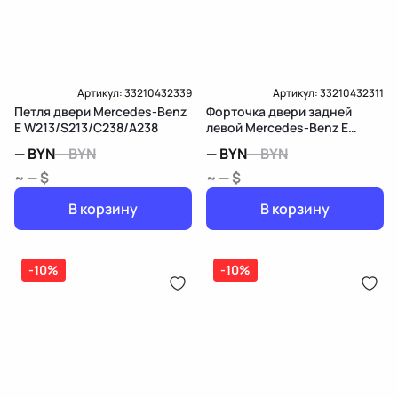
Артикул:
33210432339
Артикул:
33210432311
Петля двери Mercedes-Benz
Форточка двери задней
E W213/S213/C238/A238
левой Mercedes-Benz E
W213/S213/C238/A238
—
BYN
—
BYN
—
BYN
—
BYN
~ — $
~ — $
В корзину
В корзину
-10%
-10%