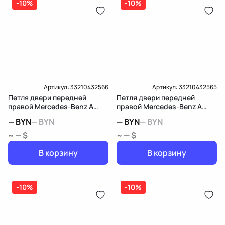
(распределитель впрыска топлива),
-10%
ЕРИП
-10%
дозатор-распределитель топлива
Карта рассрочки онлайн
Подробнее о гарантии в разделе
Гарантия
Доставка и Оплата
Доставка и Оплата
Артикул:
33210432566
Артикул:
33210432565
Петля двери передней
Петля двери передней
правой Mercedes-Benz A
правой Mercedes-Benz A
W168 рест.
W168 рест.
—
BYN
—
BYN
—
BYN
—
BYN
~ — $
~ — $
В корзину
В корзину
-10%
-10%