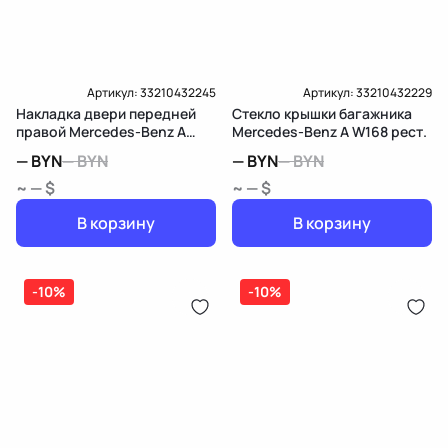
Артикул:
33210432245
Артикул:
33210432229
Накладка двери передней
Стекло крышки багажника
правой Mercedes-Benz A
Mercedes-Benz A W168 рест.
W168 рест.
—
BYN
—
BYN
—
BYN
—
BYN
~ — $
~ — $
В корзину
В корзину
-10%
-10%