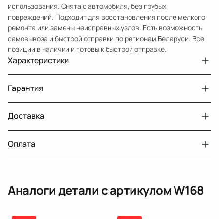
использования. Снята с автомобиля, без грубых
повреждений. Подходит для восстановления после мелкого
ремонта или замены неисправных узлов. Есть возможность
самовывоза и быстрой отправки по регионам Беларуси. Все
позиции в наличии и готовы к быстрой отправке.
Характеристики
Артикул
33210432229
Гарантия
Номер запчасти
W168
Авто
MercedesBenz A W168 рест. W168
Доставка
Двигатели с навесным или без навесного
30 дней
оборудования
Год
2001
Оплата
Двигатель
бензин
г. Минск, пос. Привольный, Луговослободской
Датчик давления топлива, насос
14 дней
сельсовет, 16/5
Тег
Мерседес Бенс АКласс
вакуумный (тандемный), насос топливный,
При получении наличными
г. Москва, Лианозовский проезд 8 строение 3
рампа топливная, регулятор давления
Аналоги детали с артикулом
W168
топлива, ТНВД (бензин, дизель), форсунка
Оплата онлайн
бензиновая (дизельная) механическая
(электрическая), инжектор