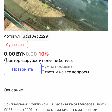
Артикул:
33210432229
Супер цена
0.00
BYN
0.00
-10%
авторизируйся
и получай бонусы
Нужна помощь?
Позвонить
Ответим на все вопросы
Описание
Оригинальный Стекло крышки багажника от Mercedes-Benz A
W168 рест. (2001 г.) — деталь с минимальными следами