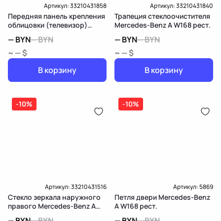
Артикул:
33210431858
Артикул:
33210431840
Передняя панель крепления
Трапеция стеклоочистителя
облицовки (телевизор)
Mercedes-Benz A W168 рест.
Mercedes-Benz A W168 рест.
—
BYN
—
BYN
—
BYN
—
BYN
~ — $
~ — $
В корзину
В корзину
-10%
-10%
Артикул:
33210431516
Артикул:
5869
Стекло зеркала наружного
Петля двери Mercedes-Benz
правого Mercedes-Benz A
A W168 рест.
W168 рест.
—
BYN
—
BYN
—
BYN
—
BYN