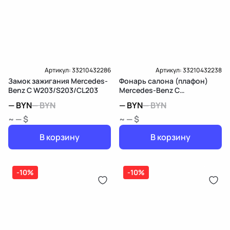
Артикул:
33210432286
Артикул:
33210432238
Замок зажигания Mercedes-
Фонарь салона (плафон)
Benz C W203/S203/CL203
Mercedes-Benz C
W203/S203/CL203
—
BYN
—
BYN
—
BYN
—
BYN
~ — $
~ — $
В корзину
В корзину
-10%
-10%