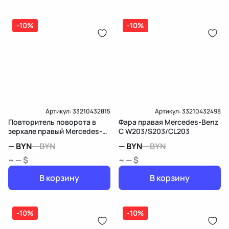
(распределитель впрыска топлива),
ЕРИП
дозатор-распределитель топлива
-10%
-10%
Карта рассрочки онлайн
Подробнее о гарантии в разделе
Гарантия
Доставка и Оплата
Доставка и Оплата
Артикул:
33210432815
Артикул:
33210432498
Повторитель поворота в
Фара правая Mercedes-Benz
зеркале правый Mercedes-
C W203/S203/CL203
Benz C W203/S203/CL203
—
BYN
—
BYN
—
BYN
—
BYN
~ — $
~ — $
В корзину
В корзину
-10%
-10%