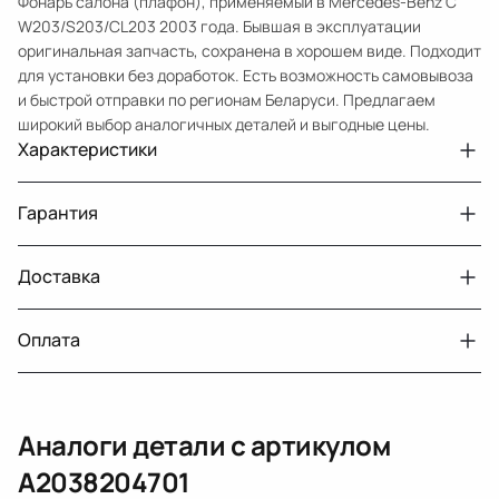
Фонарь салона (плафон), применяемый в Mercedes-Benz C
W203/S203/CL203 2003 года. Бывшая в эксплуатации
оригинальная запчасть, сохранена в хорошем виде. Подходит
для установки без доработок. Есть возможность самовывоза
и быстрой отправки по регионам Беларуси. Предлагаем
широкий выбор аналогичных деталей и выгодные цены.
Характеристики
Артикул
33210432238
Гарантия
Номер запчасти
A2038204701
Авто
MercedesBenz C W203
Доставка
Двигатели с навесным или без навесного
30 дней
оборудования
Год
2003
Оплата
Тег
Мерседес Бенс СКласс
г. Минск, пос. Привольный, Луговослободской
Датчик давления топлива, насос
14 дней
сельсовет, 16/5
вакуумный (тандемный), насос топливный,
При получении наличными
г. Москва, Лианозовский проезд 8 строение 3
рампа топливная, регулятор давления
Аналоги детали с артикулом
топлива, ТНВД (бензин, дизель), форсунка
Оплата онлайн
бензиновая (дизельная) механическая
A2038204701
(электрическая), инжектор