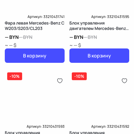
Артикул:
33210431741
Артикул:
33210431595
Фара левая Mercedes-Benz C
Блок управления
W203/S203/CL203
двигателем Mercedes-Benz
C W203/S203/CL203
—
BYN
—
BYN
—
BYN
—
BYN
~ — $
~ — $
В корзину
В корзину
-10%
-10%
Артикул:
33210431593
Артикул:
33210431592
Блок управления
Блок управления