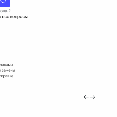
мощь?
а все вопросы
следами
и замены
тправке.
-10%