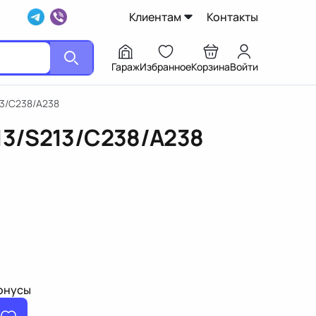
Клиентам
Контакты
Гараж
Избранное
Корзина
Войти
13/C238/A238
213/S213/C238/A238
бонусы