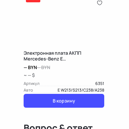
Электронная плата АКПП
Mercedes-Benz E
W213/S213/C238/A238
—
BYN
—
BYN
~ — $
Артикул
6351
Авто
E W213/S213/C238/A238
В корзину
Вопрос & ответ