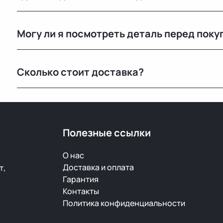
Основной склад расположен в Минске, также у нас е
Могу ли я посмотреть деталь перед поку
РФ.
Да, вы можете приехать на наш склад в Минске и осм
Сколько стоит доставка?
видеообзор.
Стоимость зависит от габаритов детали и региона 
при оформлении.
Полезные ссылки
О нас
Доставка и оплата
т,
Гарантия
Контакты
Политика конфиденциальности