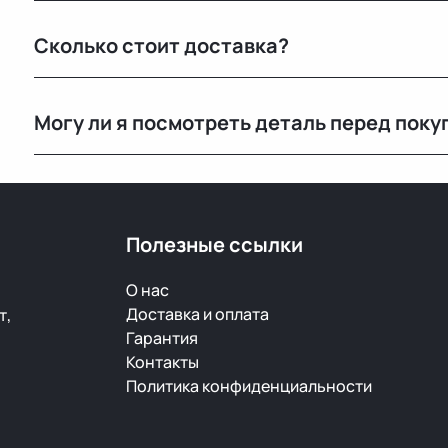
Мы закупаем оригинальные б/у автозапчасти на про
Сколько стоит доставка?
странах. Все детали проходят визуальный осмотр и 
Стоимость зависит от габаритов детали и региона 
Могу ли я посмотреть деталь перед поку
при оформлении.
Да, вы можете приехать на наш склад в Минске и осм
видеообзор.
Полезные ссылки
О нас
Доставка и оплата
т,
Гарантия
Контакты
Политика конфиденциальности