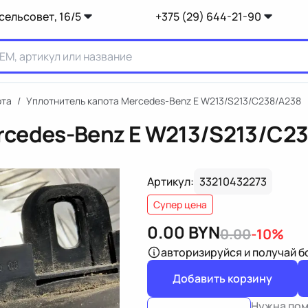
сельсовет, 16/5
+375 (29) 644-21-90
ота
/
Уплотнитель капота Mercedes-Benz E W213/S213/C238/A238
rcedes-Benz E W213/S213/C2
Артикул:
33210432273
Супер цена
0.00
BYN
0.00
-10%
авторизируйся
и получай 
Добавить корзину
Нужна по