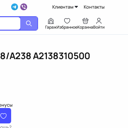
Клиентам
Контакты
Гараж
Избранное
Корзина
Войти
38/A238
A2138310500
бонусы
мощь?