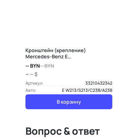
Кронштейн (крепление)
Mercedes-Benz E
W213/S213/C238/A238
—
BYN
—
BYN
~ — $
Артикул
33210432342
Авто
E W213/S213/C238/A238
В корзину
Вопрос & ответ