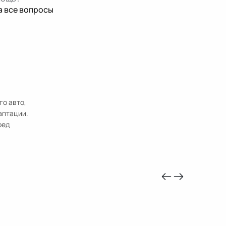
а все вопросы
го авто,
аптации.
ред
-10%