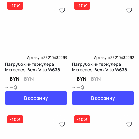
дозатор-распределитель топлива
Внутренний диаметр 1(мм)
57
-10%
-10%
Карта рассрочки онлайн
Подробнее о гарантии в разделе
Гарантия
Доставка и Оплата
Доставка и Оплата
Артикул:
33210432293
Артикул:
33210432292
Патрубок интеркулера
Патрубок интеркулера
Mercedes-Benz Vito W638
Mercedes-Benz Vito W638
—
BYN
—
BYN
—
BYN
—
BYN
~ — $
~ — $
В корзину
В корзину
-10%
-10%