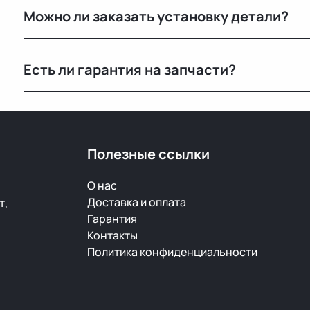
Можно ли заказать установку детали?
странах. Все детали проходят визуальный осмотр и 
Нет, установку не выполняем. Мы специализируемся 
Есть ли гарантия на запчасти?
Да, предоставляется гарантия 14 дней на проверку и
скрытый дефект — заменим или вернём деньги.
Полезные ссылки
О нас
Доставка и оплата
т,
Гарантия
Контакты
Политика конфиденциальности