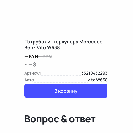
Патрубок интеркулера Mercedes-
Benz Vito W638
—
BYN
—
BYN
~ — $
Артикул
33210432293
Авто
Vito W638
В корзину
Вопрос & ответ