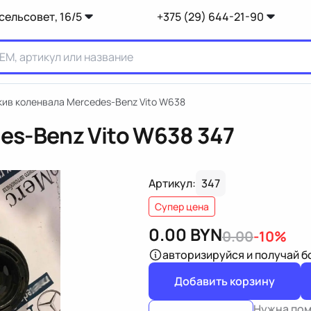
сельсовет, 16/5
+375 (29) 644-21-90
ив коленвала Mercedes-Benz Vito W638
es-Benz Vito W638
347
Артикул:
347
Супер цена
0.00
BYN
0.00
-10%
авторизируйся
и получай 
Добавить корзину
Нужна по