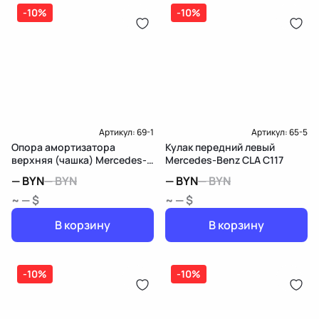
дозатор-распределитель топлива
-10%
-10%
Карта рассрочки онлайн
Подробнее о гарантии в разделе
Гарантия
Доставка и Оплата
Доставка и Оплата
Артикул:
69-1
Артикул:
65-5
Опора амортизатора
Кулак передний левый
верхняя (чашка) Mercedes-
Mercedes-Benz CLA C117
Benz C W203/S203/CL203
—
BYN
—
BYN
—
BYN
—
BYN
~ — $
~ — $
В корзину
В корзину
-10%
-10%