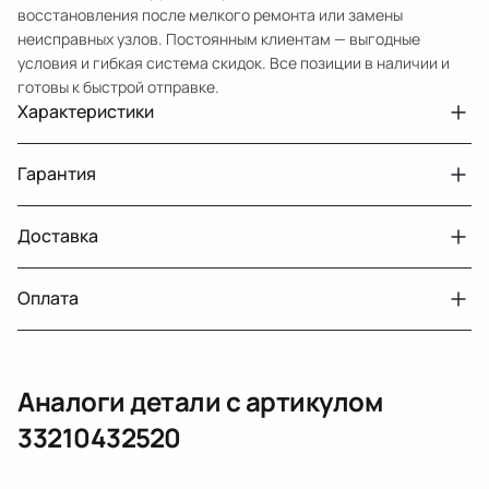
восстановления после мелкого ремонта или замены
неисправных узлов. Постоянным клиентам — выгодные
условия и гибкая система скидок. Все позиции в наличии и
готовы к быстрой отправке.
Характеристики
Артикул
33210432520
Гарантия
Venza 20102016 для полного привода,
Примечание
дефект пыльника
Доставка
Двигатели с навесным или без навесного
30 дней
Авто
Toyota Venza GV10 рест.
оборудования
Год
2014
Оплата
г. Минск, пос. Привольный, Луговослободской
Датчик давления топлива, насос
14 дней
Тег
Тойота Венза
сельсовет, 16/5
вакуумный (тандемный), насос топливный,
При получении наличными
г. Москва, Лианозовский проезд 8 строение 3
рампа топливная, регулятор давления
Аналоги детали с артикулом
топлива, ТНВД (бензин, дизель), форсунка
Оплата онлайн
бензиновая (дизельная) механическая
33210432520
(электрическая), инжектор
(распределитель впрыска топлива),
ЕРИП