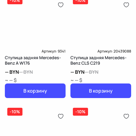
-10%
-10%
Артикул:
9341
Артикул:
20439088
Ступица задняя Mercedes-
Ступица задняя Mercedes-
Benz A W176
Benz CLS C219
—
BYN
—
BYN
—
BYN
—
BYN
~ — $
~ — $
В корзину
В корзину
-10%
-10%