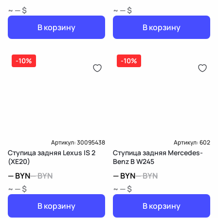
~ — $
~ — $
В корзину
В корзину
-10%
-10%
Артикул:
30095438
Артикул:
602
Ступица задняя Lexus IS 2
Ступица задняя Mercedes-
(XE20)
Benz B W245
—
BYN
—
BYN
—
BYN
—
BYN
~ — $
~ — $
В корзину
В корзину