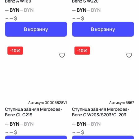
Benz A W169
Benz S W220
—
BYN
—
BYN
—
BYN
—
BYN
~ — $
~ — $
В корзину
В корзину
-10%
-10%
Артикул:
00005828V1
Артикул:
5867
Ступица задняя Mercedes-
Ступица задняя Mercedes-
Benz CL C215
Benz C W203/S203/CL203
—
BYN
—
BYN
—
BYN
—
BYN
~ — $
~ — $