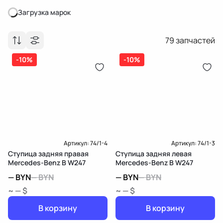
Загрузка марок
Загрузка марок
79
запчастей
-10%
-10%
Артикул:
74/1-4
Артикул:
74/1-3
Ступица задняя правая
Ступица задняя левая
Mercedes-Benz B W247
Mercedes-Benz B W247
—
BYN
—
BYN
—
BYN
—
BYN
~ — $
~ — $
В корзину
В корзину