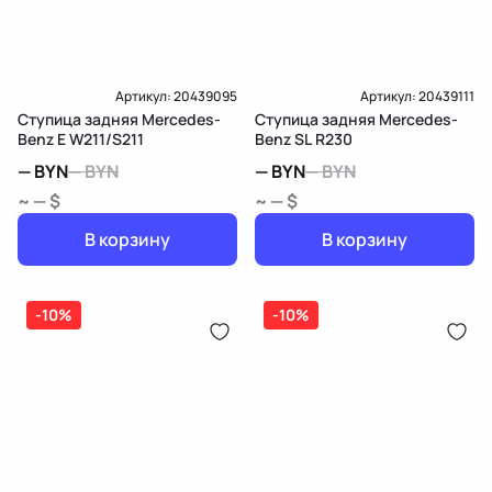
Артикул:
20439095
Артикул:
20439111
Ступица задняя Mercedes-
Ступица задняя Mercedes-
Benz E W211/S211
Benz SL R230
—
BYN
—
BYN
—
BYN
—
BYN
~ — $
~ — $
В корзину
В корзину
-10%
-10%