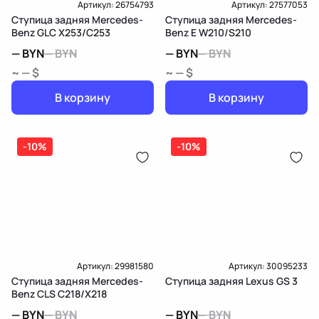
Артикул:
26754793
Артикул:
27577053
Ступица задняя Mercedes-
Ступица задняя Mercedes-
Benz GLC X253/C253
Benz E W210/S210
—
BYN
—
BYN
—
BYN
—
BYN
~ — $
~ — $
В корзину
В корзину
-10%
-10%
Артикул:
29981580
Артикул:
30095233
Ступица задняя Mercedes-
Ступица задняя Lexus GS 3
Benz CLS C218/X218
—
BYN
—
BYN
—
BYN
—
BYN