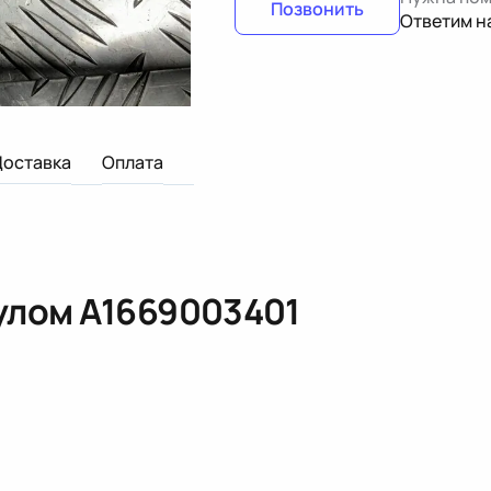
Позвонить
Ответим н
Доставка
Оплата
кулом
A1669003401