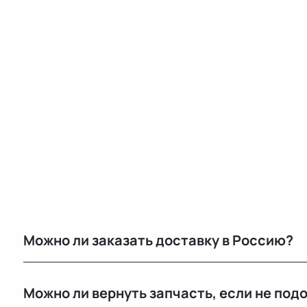
Можно ли заказать доставку в Россию?
Да, мы регулярно отправляем заказы в Москву и дру
Можно ли вернуть запчасть, если не под
транспортными компаниями.