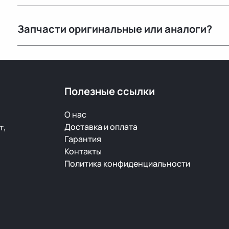
Да, возврат возможен в течение 14 дней при сохран
Запчасти оригинальные или аналоги?
Только оригинальные. Мы не работаем с аналогами и
автомобилей с минимальным пробегом.
Полезные ссылки
О нас
Доставка и оплата
т,
Гарантия
Контакты
Политика конфиденциальности