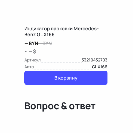
Индикатор парковки Mercedes-
Benz GL X166
—
BYN
—
BYN
~ — $
Артикул
33210432703
Авто
GL X166
В корзину
Вопрос & ответ