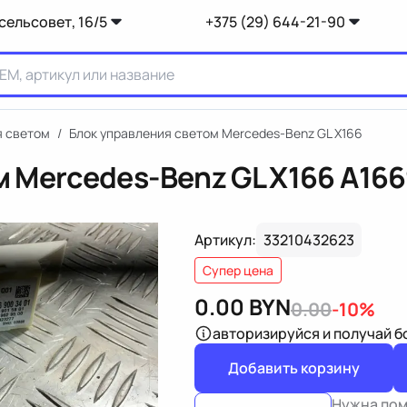
сельсовет, 16/5
+375 (29) 644-21-90
я светом
/
Блок управления светом Mercedes-Benz GL X166
м Mercedes-Benz GL X166
A166
Артикул:
33210432623
Супер цена
0.00
BYN
0.00
-10%
авторизируйся
и получай 
Добавить корзину
Нужна по